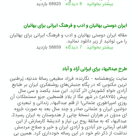
بیشتر بخوانید
8 دیدگاه
درباره
68920 بازدید
در
تمام
امور
ايران دوستی بهائيان و ادب و فرهنگ ايرانی برای بهائيان
مهم،‌
زنان
مقاله ايران دوستی بهائيان و ادب و فرهنگ ايرانی برای بهائيان
به
را می توانید از زیر دانلود نمائید.
حساب
بیشتر بخوانید
7 دیدگاه
درباره
58859 بازدید
نمي
ايران
آيند
دوستی
بهائيان
طرحِ عبدالبهاء برایِ ایرانی آزاد و آباد
و
ادب
سایت پژوهشنامه - نگارنده: فرزاد مطیعی رسالۀ مَدنیّه، پُرطنین
و
ترین مکتوبی که در پِگاهِ جنبش‌هایِ روشنفکریِ ایران بر طبایعِ
فرهنگ
آزادی خواهِ کشورمان اثر گذارد. این سند یکصد و سی سال
ايرانی
پیش (۱۸۷۵م) در شهرِ عکّا از بلادِ فلسطین٬ جزوِ مستملکاتِ آن
برای
روزیِ امپراطوریِ عثمانی1 از قلمِ عبدالبهاء٬ زندانی و تبعیدیِ
بهائيان
دولتینِ ایران و عثمانی صادر و چند سال بعد به صورتِ جُزوه
ای مدوّن در هزاران نسخۀ چاپی از هندوستان به ایران رسید2.
عبدالبهاء که به سائقۀ روح بی نیاز و اندیشۀ کارسازش از این
اقدام، آرمانی جز آبادی و آزادیِ ایران و خیر و صلاحِ مردمش
نداشت از ذکرِ نامِ خود در این رساله خودداری کرد. همین بی