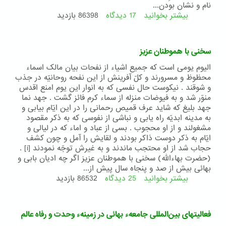
نام و نشان بودن...
بیشتر بخوانید
17 دیدگاه
درباره
86398 بازدید
طرحِ
عبدالبهاء
برایِ
سخنی با هموطنان عزیز
ایرانی
آزاد
اليوم يومی است که جميع اشياء از نفحات بيان مالک اسماء
و
محظوظ و مسرورند و کلّ آفرينش از اين نفحه روحانيّه در جذب
آباد
و شوقند . نيکوست حال نفسی که به انوار اين يوم امنع اقدس
منوّر شد و به فيوضات منزله از سماء کرم فائز گشت . جهد نما
جهد بليغ که شايد عرف قميص رحمانی را در اين ايّام بيابی و
به مدينه ابديّه راه يابی و نباشی از نفوسی که به ذکر مقصود
مشغولند و از او محجوب . بسی از عباد و اماء که در ليالی و
ايّام به ذکر دوست ذاکر بودند و لقايش را آمل و چون کشف
حجاب شد از او محتجب ماندند و به غيرش توجّه نمودند [i] .
(حضرت بهاءالله) سخنی با هموطنان عزیز اگر چه ادیان بابی و
بهائی بیش از صد و پنجاه سال پیش از...
بیشتر بخوانید
25 دیدگاه
درباره
86532 بازدید
سخنی
با
هموطنان
فعالیتهای بین‌المللی جامعهء بهائی در زمینهء وحدت و رفاه عالم
عزیز