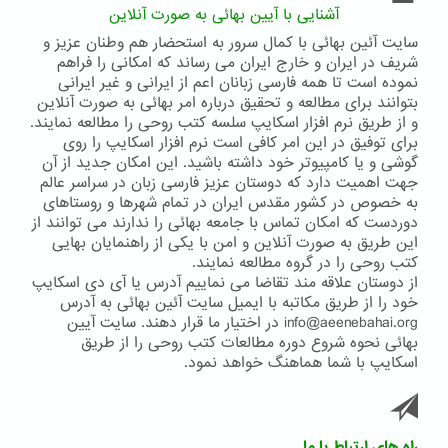
عالم
آشنایی با آیین بهائی به صورت آنلاین
انسانی
سایت آئین بهائی با کمال سرور به استحضار هم وطنان عزیز و
شریف در ایران و خارج ایران می رساند که امکانی را فراهم
نموده است تا همه فارسی زبانان اعم از ایرانی و غیر ایرانی
بتوانند برای مطالعه و تحقیق درباره امر بهائی به صورت آنلاین
و از طریق نرم افزار اسکایپ سلسه کتب روحی را مطالعه نمایند.
برای توفیق در این امر کافی است نرم افزار اسکایپ را روی
گوشی و یا کامپیوتر خود داشته باشید. این امکان جدید از آن
جهت اهمیت دارد که دوستان عزیز فارسی زبان در سراسر عالم
به خصوص در کشور مقدس ایران در تمام شهرها و روستاهای
دوردست که امکان تماس با جامعه بهائی را ندارند می توانند از
این طریق به صورت آنلاین و امن با یکی از راهنمایان بهایی
کتب روحی را در گروه مطالعه نمایند.
از دوستان علاقه مند تقاضا می نماییم آدرس یا آی دی اسکایپ
خود را از طریق مکاتبه با ایمیل سایت آئین بهائی به آدرس
info@aeenebahai.org در اختیار ما قرار دهند. سایت آیین
بهائی نحوه شروع دوره مطالعات کتب روحی را از طریق
اسکایپ با شما هماهنگ خواهد نمود.
راه های ارتباط با ما