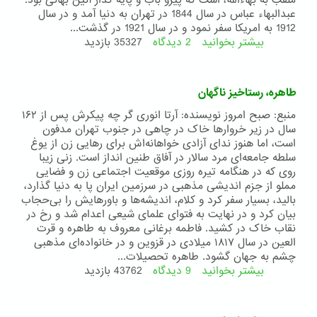
ملقب به بهاءالله، است که پیرو باب و پایه گذار آئین بهائی بود.
عبدالبهاء عباس در سال 1844 در تهران به دنیا آمد و در سال
1912 به امریکا سفر نمود و در سال 1921 در گذشت...
بیشتر بخوانید
2 دیدگاه
درباره
35327 بازدید
پیام
صلح
و
طاهره، رستاخیز ناگهان
انساندوستی
از
منبع: صبح امروز نویسنده: آرتا انوری گر چه پیکرش پس از ۱۶۲
شرق
سال در زیر خروار‌ها خاک در چاهی در جنوب تهران مدفون
است، اما هنوز ندای آزادی خواهانه‌اش برای رهایی زن از یوغ
سلطه جامعه‌ای مرد سالار در آفاق طنین انداز است. زنی زیبا
روی که در هنگامه تیره روزی موقعیت اجتماعی زن و فضایی
مملو از جزم اندیشی مذهبی در سرزمین ایران پا به دنیا گذارد،
بالید، بسیار سفر کرد و کلام، اندیشه‌ها و باور‌هایش را بی‌حجاب
بیان کرد و در ‌‌نهایت به فتوای علمای شیعی اعدام شد و رخ در
نقاب خاک در کشید. فاطمه برغانی معروف به طاهره و قرت
العین در سال ۱۸۱۷ میلادی در قزوین و در خانواده‌ای مذهبی
چشم به جهان گشود. طاهره تحصیلات...
بیشتر بخوانید
9 دیدگاه
درباره
43762 بازدید
طاهره،
رستاخیز
ناگهان