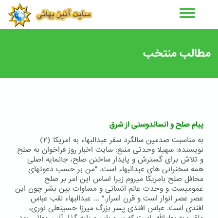
رفتن
به
محتوای
اصلی
مطالب منتخب
پیام صلح و انساندوستی از شرق
به مناسبت صدمین سالگرد سفر عبدالبهاء به امریکا (۲)
نویسنده: سهیلا وحدتی منبع: سایت اخبار روز فراخوان به صلح
و تلاش برای گسترش و پایدار ساختن صلح، جانمایه اصلی
همه سخنرانی های عبدالبهاء است. "من بر حسب دعوتهای
محافل صلح بامریکا میروم زیرا اساس این امر بر صلح
عمومیست و وحدت عالم انسانی و مساوات بین بشر چون این
عصر عصر انوار است و قرن اسرار." ... عبدالبهاء لقب عباس
افندی است. عباس افندی پسر بزرگ میرزا حسینعلی نوری،