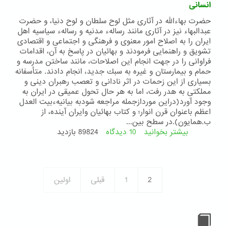
انسانی
حضرت بهاءالله در آثاری مثل لوح سلطان و لوح دنیا، و حضرت
عبدالبهاء نیز در آثاری مانند رسالهء مدنیه و رسالهء سیاسیه اهل
ایران را به اصلاح امور معنوی و فرهنگی و اجتماعی و اقتصادی
تشویق و راهنمایی فرمودند و بهائیان در پاسخ به آن، اقدامات
فراوانی را در جهت انجام این اصلاحات، مانند ساختن مدرسه و
حمام و بیمارستان و غیره به سبك جدید، انجام دادند. متأسفانه
بسیاری از این زحمات در اثر نادانی و تعصب رهبران دینی و
مملكتی به هدر رفت، اما به هر حال تحول عمیقی در ایران به
وجود آورد(دراین موردازجمله مراجعه شودبه بیانیهءبیت العدل
اعظم باعنوان قرن انوار؛ و كتاب بهائیان وایران آینده، از
ب.همایون).در سطح بین‌...
بیشتر بخوانید
10 دیدگاه
درباره
89824 بازدید
فعالیتهای
بین‌المللی
جامعهء
بهائی
2
1
قبلی
اولین
در
زمینهء
وحدت
و
رفاه