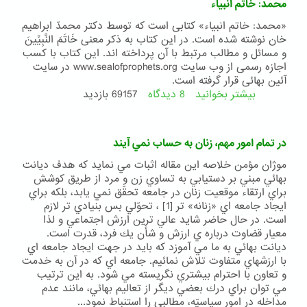
محمد: خاتم انبیاء
«محمد: خاتم انبیاء» کتابی است که توسط دکتر محمدّ ابراهیم
خان نوشته شده است. در این کتاب به ذکر معنی خَاتَمَ النَّبِيِّينَ
و مسائل و مطالب مرتبط با آن پرداخته اند. این کتاب با کسب
اجازه رسمی از وب سایت www.sealofprophets.org در سایت
آئین بهائی قرار گرفته است.
بیشتر بخوانید
8 دیدگاه
درباره
69157 بازدید
محمد:
خاتم
انبیاء
در تمام امور مهم،‌ زنان به حساب نمي آيند
موژان مؤمن خلاصه اين مقاله اثبات مي نمايد كه هدف ديانت
بهائي مبني بر دستيابي به تساوي زن و مرد از طريق كوشش
براي ارتقاء موقعيت زنان در جامعه تحقّق نمي يابد،‌ بلكه براي
ايجاد جامعه اي «‌زنانه» تر [1] ، تحوّلي بس بنيادي تر لازم
است. در حال حاضر شايد عالي ترين ارزش اجتماعي و لذا
معيار قضاوت درباره ي ارزش و شأن يك فرد، قدرت است.
ديانت بهائي به ما مي آموزد كه بايد در جهت ايجاد جامعه اي
با ارزشهاي متفاوت تلاش نمائيم. جامعه اي كه در آن به خدمت
و تعاون با احترام بيشتري نگريسته مي شود. به اين ترتيب
مي توان براي درك بعضي ديگر از تعاليم بهائي،‌ مانند عدم
مداخله در امور سياسيّه،‌ مطالبي را استنباط نمود...