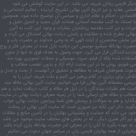
دیگر فارسی زبانان شریف می باشد. در این سایت کوشش می شود
اساس عقاید و نیز تاریخ آئین بهائی تشریح گردیده ، تعالیم اجتماعی و
اقتصادی ، احکام و نظام اداری و سیاسی آن توضیح داده شود. همچنین
با استناد به کتب مقدسه آسمانی همانند قرآن مجید و انجیل جلیل و
تورات و نیز کتب مقدسه زردشتیان بشارات و وعود این کتب به آئین
بهائی مطرح شده و حقانیّت و راستی دیانت بهائی استدلال می گردد و
نیز بخش مختصری از آیات الهی که به وحی خداوند بر حضرت باب و
حضرت بهاءالله مبشرو موسس این دیانت نازل شده در معرض فکر و روح
بازدیدکنندگان قرار می گیرد. جهت وصول به هدف فوق نه تنها از متون
استفاده شده بلکه از فیلم، سرود، موسیقی و مجلات تصویری بهره مند
می شویم. روش ما در این سایت ارائه آزاد و بدون تعصب مطالب و
دعوت هموطنان شریف به مطالعه و تحقیق در آنهاست. از بحث و جدل و
تلاش برای برتری در کلام پرهیز می کنیم و ملّت شریف ایران را به
بررسی منصفانه آئین بهائی فرا می خوانیم. سایت آئین بهائی علاقه مند
است هم نظرات بینندگان را در ذیل هر مقاله و کتاب دریافت نماید و هم
مطالب و مقاله های ارسالی شما را در زمینه معرفی دیانت بهائی در سایت
بگذارد و هم به سوالات و پرسش های شما پیرامون دیانت بهائی جواب
بگوید. ذکر این نکته نیز ضروری است که سایت آئین بهائی در رسالت
خود می داند که حمایت و پشتیبانی بهائیان را در تامین منابع و مقالات
و نیز آثار هنری دیگر ـ که در بخش های مختلف سایت موجود می باشد
ـ به عهده بگیرد تا آنان را در معرفی امر حضرت بهاءالله یاری کرده باشد
بنابراین از همه بهائیان فارسی زبان در سراسر جهان دعوت می نمائیم