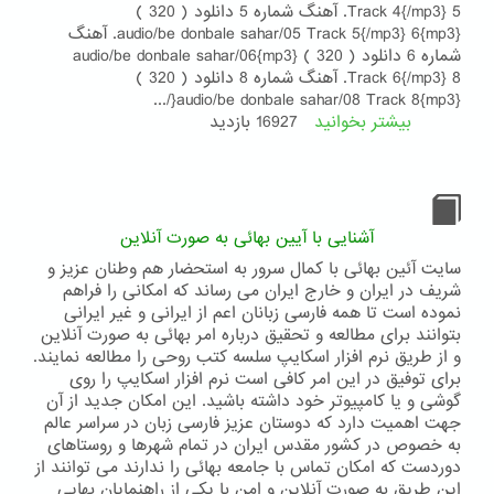
Track 4{/mp3} 5. آهنگ شماره 5 دانلود ( 320 )
{mp3}audio/be donbale sahar/05 Track 5{/mp3} 6. آهنگ
شماره 6 دانلود ( 320 ) {mp3}audio/be donbale sahar/06
Track 6{/mp3} 8. آهنگ شماره 8 دانلود ( 320 )
{mp3}audio/be donbale sahar/08 Track 8{/...
بیشتر بخوانید
درباره
16927 بازدید
مجموعه
سرود
"به
دنبال
سحر"
آشنایی با آیین بهائی به صورت آنلاین
سایت آئین بهائی با کمال سرور به استحضار هم وطنان عزیز و
شریف در ایران و خارج ایران می رساند که امکانی را فراهم
نموده است تا همه فارسی زبانان اعم از ایرانی و غیر ایرانی
بتوانند برای مطالعه و تحقیق درباره امر بهائی به صورت آنلاین
و از طریق نرم افزار اسکایپ سلسه کتب روحی را مطالعه نمایند.
برای توفیق در این امر کافی است نرم افزار اسکایپ را روی
گوشی و یا کامپیوتر خود داشته باشید. این امکان جدید از آن
جهت اهمیت دارد که دوستان عزیز فارسی زبان در سراسر عالم
به خصوص در کشور مقدس ایران در تمام شهرها و روستاهای
دوردست که امکان تماس با جامعه بهائی را ندارند می توانند از
این طریق به صورت آنلاین و امن با یکی از راهنمایان بهایی