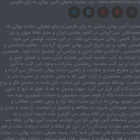
www.aeenebahai.org - وب سایت معرفی آئین بهائی به زبان فارسی
سایت آئین بهائی سایتی به زبان فارسی و برای معرفی دیانت بهائی به
هموطنان عزیز ایرانی در کشور مقدّس ایران و سایر نقاط جهان و نیز
دیگر فارسی زبانان شریف می باشد. در این سایت کوشش می شود
اساس عقاید و نیز تاریخ آئین بهائی تشریح گردیده ، تعالیم اجتماعی و
اقتصادی ، احکام و نظام اداری و سیاسی آن توضیح داده شود. همچنین
با استناد به کتب مقدسه آسمانی همانند قرآن مجید و انجیل جلیل و
تورات و نیز کتب مقدسه زردشتیان بشارات و وعود این کتب به آئین
بهائی مطرح شده و حقانیّت و راستی دیانت بهائی استدلال می گردد و
نیز بخش مختصری از آیات الهی که به وحی خداوند بر حضرت باب و
حضرت بهاءالله مبشرو موسس این دیانت نازل شده در معرض فکر و روح
بازدیدکنندگان قرار می گیرد. جهت وصول به هدف فوق نه تنها از متون
استفاده شده بلکه از فیلم، سرود، موسیقی و مجلات تصویری بهره مند
می شویم. روش ما در این سایت ارائه آزاد و بدون تعصب مطالب و
دعوت هموطنان شریف به مطالعه و تحقیق در آنهاست. از بحث و جدل و
تلاش برای برتری در کلام پرهیز می کنیم و ملّت شریف ایران را به
بررسی منصفانه آئین بهائی فرا می خوانیم. سایت آئین بهائی علاقه مند
است هم نظرات بینندگان را در ذیل هر مقاله و کتاب دریافت نماید و هم
مطالب و مقاله های ارسالی شما را در زمینه معرفی دیانت بهائی در سایت
بگذارد و هم به سوالات و پرسش های شما پیرامون دیانت بهائی جواب