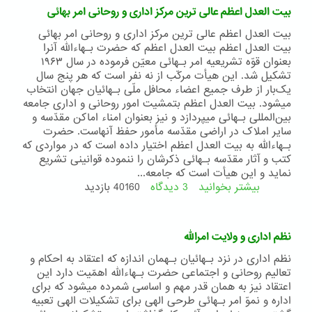
جامعهء
بیت العدل اعظم عالی ترین مرکز اداری و روحانی امر بهائی
بهائی
بیت العدل اعظم عالی ترین مرکز اداری و روحانی امر بهائی
بيت العدل اعظم بيت العدل اعظم که حضرت بـهاءالله آنرا
بعنوان قوّه تشريعيه امر بـهائى معيّن فرموده در سال ۱۹۶۳
تشکيل شد. اين هيأت مرکّب از نه نفر است که هر پنج سال
يک‌بار از طرف جميع اعضاء محافل ملّى بـهائيان جهان انتخاب
ميشود. بيت العدل اعظم بتمشيت امور روحانى و ادارى جامعه
بين‌المللى بـهائى ميپردازد و نيز بعنوان امناء اماکن مقدّسه و
ساير املاک در اراضى مقدّسه مأمور حفظ آنهاست. حضرت
بـهاءالله به بيت العدل اعظم اختيار داده است که در مواردى که
کتب و آثار مقدّسه بـهائى ذکرشان را ننموده قوانينى تشريع
نمايد و اين هيأت است که جامعه...
بیشتر بخوانید
3 دیدگاه
درباره
40160 بازدید
بیت
العدل
اعظم
نظم اداری و ولایت امرالله
عالی
ترین
نظم ا‌‌دارى در نزد بـهائيان بـهمان اندازه که اعتقاد به احکام و
مرکز
تعاليم روحانى و اجتماعى حضرت بـهاءالله اهمّيت دارد اين
اداری
اعتقاد نيز به همان قدر مهم و اساسى شمرده ميشود که براى
و
اداره و نموّ امر بـهائى طرحى الهی برای تشکيلات الهى تعبيه