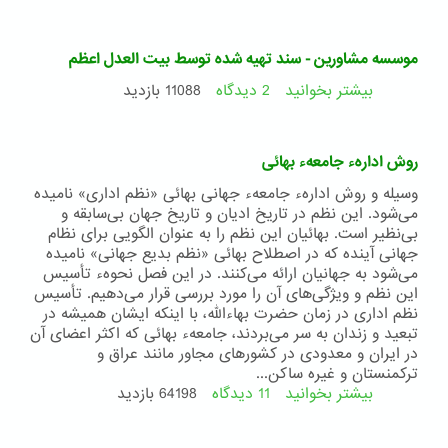
انتخابات
در
ديانت
موسسه مشاورین - سند تهیه شده توسط بیت العدل اعظم
بهايي
،
بیشتر بخوانید
2 دیدگاه
درباره
11088 بازدید
انتخاباتي
موسسه
سالم
مشاورین
و
-
روش ادارهء جامعهء بهائی
آزاد
سند
،بدون
تهیه
وسیله و روش ادارهء جامعهء جهانی بهائی «نظم اداری» نامیده
كانديداتوري
شده
می‌شود. این نظم در تاریخ ادیان و تاریخ جهان بی‌سابقه و
و
توسط
بی‌نظیر است. بهائیان این نظم را به عنوان الگویی برای نظام
تبليغات
بیت
جهانی آینده كه در اصطلاح بهائی «نظم بدیع جهانی‌» نامیده
العدل
می‌شود به جهانیان ارائه می‌كنند. در این فصل نحوهء تأسیس
اعظم
این نظم و ویژگی‌های آن را مورد بررسی قرار می‌دهیم. تأسیس
نظم اداری در زمان حضرت بهاءالله، با اینكه ایشان همیشه در
تبعید و زندان به سر می‌بردند، جامعهء بهائی كه اكثر اعضای آن
در ایران و معدودی در كشورهای مجاور مانند عراق و
تركمنستان و غیره ساكن...
بیشتر بخوانید
11 دیدگاه
درباره
64198 بازدید
روش
ادارهء