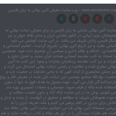
www.aeenebahai.org - وب سایت معرفی آئین بهائی به زبان فارسی
سایت آئین بهائی سایتی به زبان فارسی و برای معرفی دیانت بهائی به
هموطنان عزیز ایرانی در کشور مقدّس ایران و سایر نقاط جهان و نیز
دیگر فارسی زبانان شریف می باشد. در این سایت کوشش می شود
اساس عقاید و نیز تاریخ آئین بهائی تشریح گردیده ، تعالیم اجتماعی و
اقتصادی ، احکام و نظام اداری و سیاسی آن توضیح داده شود. همچنین
با استناد به کتب مقدسه آسمانی همانند قرآن مجید و انجیل جلیل و
تورات و نیز کتب مقدسه زردشتیان بشارات و وعود این کتب به آئین
بهائی مطرح شده و حقانیّت و راستی دیانت بهائی استدلال می گردد و
نیز بخش مختصری از آیات الهی که به وحی خداوند بر حضرت باب و
حضرت بهاءالله مبشرو موسس این دیانت نازل شده در معرض فکر و روح
بازدیدکنندگان قرار می گیرد. جهت وصول به هدف فوق نه تنها از متون
استفاده شده بلکه از فیلم، سرود، موسیقی و مجلات تصویری بهره مند
می شویم. روش ما در این سایت ارائه آزاد و بدون تعصب مطالب و
دعوت هموطنان شریف به مطالعه و تحقیق در آنهاست. از بحث و جدل و
تلاش برای برتری در کلام پرهیز می کنیم و ملّت شریف ایران را به
بررسی منصفانه آئین بهائی فرا می خوانیم. سایت آئین بهائی علاقه مند
است هم نظرات بینندگان را در ذیل هر مقاله و کتاب دریافت نماید و هم