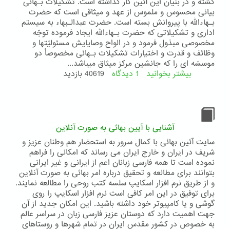
روحانی
گشته و در بنيان اين آئين کار گذاشته است. تشکيلات بـهائى
امر
بيانى محسوس و ملموس از عهد و ميثاقی است که حضرت
بهائی
بـهاءالله با پيروانش بسته است. حضرت عبدالـبهاء به سيستم
ادارى و تشکيلاتى که حضرت بـهاءالله ايجاد فرموده توجّه
مخصوصى مبذول فرمود و در الواح وصايايش مسئوليّتها و
وظائف و قدرت و اختيارات تشکيلات بـهائى مخصوصاً دو
موسسّه ای را که جانشين مرکز ميثاق ميباشد...
بیشتر بخوانید
1 دیدگاه
درباره
40619 بازدید
نظم
اداری
و
ولایت
امرالله
آشنایی با آیین بهائی به صورت آنلاین
سایت آئین بهائی با کمال سرور به استحضار هم وطنان عزیز و
شریف در ایران و خارج ایران می رساند که امکانی را فراهم
نموده است تا همه فارسی زبانان اعم از ایرانی و غیر ایرانی
بتوانند برای مطالعه و تحقیق درباره امر بهائی به صورت آنلاین
و از طریق نرم افزار اسکایپ سلسه کتب روحی را مطالعه نمایند.
برای توفیق در این امر کافی است نرم افزار اسکایپ را روی
گوشی و یا کامپیوتر خود داشته باشید. این امکان جدید از آن
جهت اهمیت دارد که دوستان عزیز فارسی زبان در سراسر عالم
به خصوص در کشور مقدس ایران در تمام شهرها و روستاهای