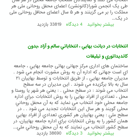
انتخاب می کنند و نمایندگان منتخب جامعۀ محلی در هر سال
طی یک انجمن شورا(کانوِنشن) اعضای محفل روحانی ملی هر
مملکت را بر می گزینند و هر ۵ سال اعضای محافل روحانی ملی
در یک...
بیشتر بخوانید
4 دیدگاه
درباره
33819 بازدید
انتخابات
بهائی
انتخابات در ديانت بهايي ، انتخاباتي سالم و آزاد ،بدون
كانديداتوري و تبليغات
ساختمان های اداری مرکز جهانی بهائی جامعه بهايي ، جامعه
اي است جهانی كه اداره آن به روش مشورت انجام مي شود .
مديران جامعه بهايي ، از طريق انتخابات و توسط بهاييان ۲۱
سال به بالا برگزيده مي شوند . اين مديران در سه سطح
انتخاب مي شوند : در سطح محلي . : يعني هر شهر يا روستا و
محل ، تعدادي از افراد بهايي را به روش انتخابات ،براي اداره
جامعه محلي خود انتخاب مي نمايد كه به آن محفل روحاني
محلی گويند و هر سال اين انتخابات تجديد مي شود . . در
سطح ملي : يعني بهاييان هر كشوري تعدادي از افراد بهايي
همان كشور را به روش انتخابات براي اداره جامعه بهاييان، در
سطح كشور انتخاب مي نمايند كه به آن محفل روحاني ملي...
بیشتر بخوانید
3 دیدگاه
درباره
38690 بازدید