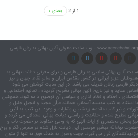
1 از 2
بعدی ›
www.aeenebahai.org - وب سایت معرفی آئین بهائی به زبان فارسی
سایت آئین بهائی سایتی به زبان فارسی و برای معرفی دیانت بهائی به
هموطنان عزیز ایرانی در کشور مقدّس ایران و سایر نقاط جهان و نیز
دیگر فارسی زبانان شریف می باشد. در این سایت کوشش می شود
اساس عقاید و نیز تاریخ آئین بهائی تشریح گردیده ، تعالیم اجتماعی و
اقتصادی ، احکام و نظام اداری و سیاسی آن توضیح داده شود. همچنین
با استناد به کتب مقدسه آسمانی همانند قرآن مجید و انجیل جلیل و
تورات و نیز کتب مقدسه زردشتیان بشارات و وعود این کتب به آئین
بهائی مطرح شده و حقانیّت و راستی دیانت بهائی استدلال می گردد و
نیز بخش مختصری از آیات الهی که به وحی خداوند بر حضرت باب و
حضرت بهاءالله مبشرو موسس این دیانت نازل شده در معرض فکر و روح
بازدیدکنندگان قرار می گیرد. جهت وصول به هدف فوق نه تنها از متون