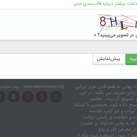
اعات بیشتر درباره قالب‌بندی متن
در تصویر می‌بینید؟
*
ره
پیش‌نمایش
 بهائی به هموطنان عزیز ایرانی
www.aeenebahai.org - وب سایت معرفی آئین بهائی به زبان فارسی
زبانان شریف می باشد. در این
تشریح گردیده ، تعالیم
یح داده شود. همچنین با استناد
تورات و نیز کتب مقدسه
ه و حقانیّت و راستی دیانت
 که به وحی خداوند بر حضرت
در معرض فکر و روح
ا از متون استفاده شده بلکه از