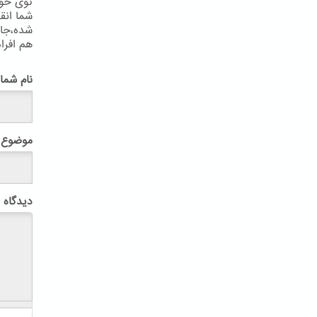
توی خوا
شما انق
شده،جال
هم افرا
پ
نام شما
موضوع
دیدگاه