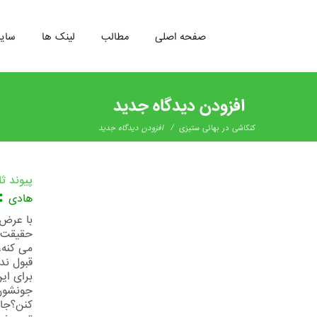
صفحه اصلی
مطالب
لینک ها
سای
رفتن
به
افزودن دیدگاه جدید
محتوای
اصلی
/
کنکاشی در بهائی ستيزی
افزودن دیدگاه جدید
پیوند ث
:
هادی
با عرض 
حقیقت ش
می کنه،
قبول ند
برای ای
جونشون
کنن؟جال