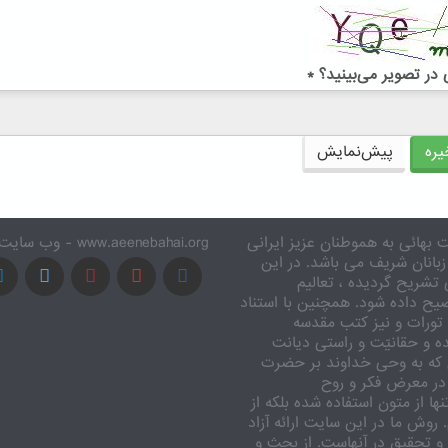
در تصویر می‌بینید؟
*
ره
پیش‌نمایش
 بهائی به هموطنان عزیز ایرانی
www.aeenebahai.org - وب سایت معرفی آئین بهائی به زبان فارسی
زبانان شریف می باشد. در این
تشریح گردیده ، تعالیم
یح داده شود. همچنین با استناد
تورات و نیز کتب مقدسه
ه و حقانیّت و راستی دیانت
 که به وحی خداوند بر حضرت
در معرض فکر و روح
ا از متون استفاده شده بلکه از
وش ما در این سایت ارائه آزاد
 تحقیق در آنهاست. از بحث و