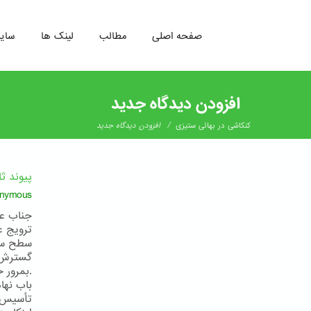
صفحه اصلی
مطالب
لینک ها
سای
رفتن
به
افزودن دیدگاه جدید
محتوای
اصلی
/
کنکاشی در بهائی ستيزی
افزودن دیدگاه جدید
پیوند ث
nymous
جناب عب
ترویج ع
سطح سوا
گسترش پ
.بمرور 
باب نها
تأسیس ک