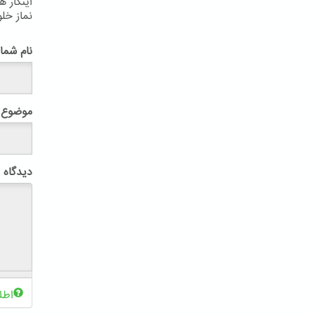
اینکار 
نماز خل
پ
نام شما
موضوع
دیدگاه
اطل