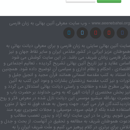
www.aeenebahai.org - وب سایت معرفی آئین بهائی به زبان فارسی
سایت آئین بهائی سایتی به زبان فارسی و برای معرفی دیانت بهائی به
هموطنان عزیز ایرانی در کشور مقدّس ایران و سایر نقاط جهان و نیز
دیگر فارسی زبانان شریف می باشد. در این سایت کوشش می شود
اساس عقاید و نیز تاریخ آئین بهائی تشریح گردیده ، تعالیم اجتماعی و
اقتصادی ، احکام و نظام اداری و سیاسی آن توضیح داده شود. همچنین
با استناد به کتب مقدسه آسمانی همانند قرآن مجید و انجیل جلیل و
تورات و نیز کتب مقدسه زردشتیان بشارات و وعود این کتب به آئین
بهائی مطرح شده و حقانیّت و راستی دیانت بهائی استدلال می گردد و
نیز بخش مختصری از آیات الهی که به وحی خداوند بر حضرت باب و
حضرت بهاءالله مبشرو موسس این دیانت نازل شده در معرض فکر و روح
بازدیدکنندگان قرار می گیرد. جهت وصول به هدف فوق نه تنها از متون
استفاده شده بلکه از فیلم، سرود، موسیقی و مجلات تصویری بهره مند
می شویم. روش ما در این سایت ارائه آزاد و بدون تعصب مطالب و
دعوت هموطنان شریف به مطالعه و تحقیق در آنهاست. از بحث و جدل و
تلاش برای برتری در کلام پرهیز می کنیم و ملّت شریف ایران را به