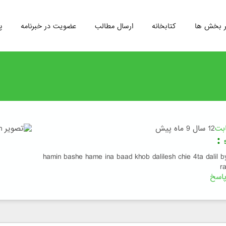
ر بخش ها
کتابخانه
ارسال مطالب
عضویت در خبرنامه
پ
ابت
12 سال 9 ماه پیش
:
hamin bashe hame ina baad khob dalilesh chie 4ta dalil 
r
اسخ