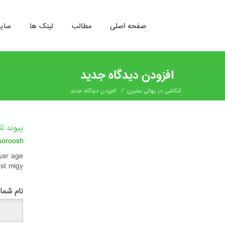
صفحه اصلی
مطالب
لینک ها
سای
رفتن
به
افزودن دیدگاه جدید
محتوای
اصلی
/
کنکاشی در بهائی ستيزی
افزودن دیدگاه جدید
پیوند ث
soroosh
byar age
ast migy
پ
نام شما