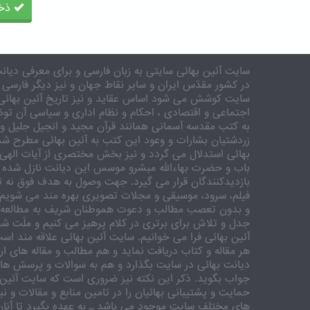
ذخی
سایت آئین بهائی سایتی به زبان فارسی و برای معرفی دیانت
در کشور مقدّس ایران و سایر نقاط جهان و نیز دیگر فارسی 
سایت کوشش می شود اساس عقاید و نیز تاریخ آئین بهائی 
اجتماعی و اقتصادی ، احکام و نظام اداری و سیاسی آن توض
به کتب مقدسه آسمانی همانند قرآن مجید و انجیل جلیل و 
زردشتیان بشارات و وعود این کتب به آئین بهائی مطرح شد
بهائی استدلال می گردد و نیز بخش مختصری از آیات الهی
باب و حضرت بهاءالله مبشرو موسس این دیانت نازل شده 
بازدیدکنندگان قرار می گیرد. جهت وصول به هدف فوق نه تنه
فیلم، سرود، موسیقی و مجلات تصویری بهره مند می شویم. ر
و بدون تعصب مطالب و دعوت هموطنان شریف به مطالعه و
جدل و تلاش برای برتری در کلام پرهیز می کنیم و ملّت شری
آئین بهائی فرا می خوانیم. سایت آئین بهائی علاقه مند اس
هر مقاله و کتاب دریافت نماید و هم مطالب و مقاله های ارس
دیانت بهائی در سایت بگذارد و هم به سوالات و پرسش های
جواب بگوید. ذکر این نکته نیز ضروری است که سایت آئین 
حمایت و پشتیبانی بهائیان را در تامین منابع و مقالات و ن
های مختلف سایت موجود می باشد ـ به عهده بگیرد تا آنان 