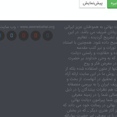
ره
پیش‌نمایش
 بهائی به هموطنان عزیز ایرانی
www.aeenebahai.org - وب سایت معرفی آئین بهائی به زبان فارسی
زبانان شریف می باشد. در این
تشریح گردیده ، تعالیم
یح داده شود. همچنین با استناد
تورات و نیز کتب مقدسه
ه و حقانیّت و راستی دیانت
 که به وحی خداوند بر حضرت
در معرض فکر و روح
ا از متون استفاده شده بلکه از
وش ما در این سایت ارائه آزاد
 تحقیق در آنهاست. از بحث و
ف ایران را به بررسی منصفانه
ت هم نظرات بینندگان را در ذیل
الی شما را در زمینه معرفی
 شما پیرامون دیانت بهائی
بهائی در رسالت خود می داند که
یز آثار هنری دیگر ـ که در بخش
را در معرفی امر حضرت بهاءالله