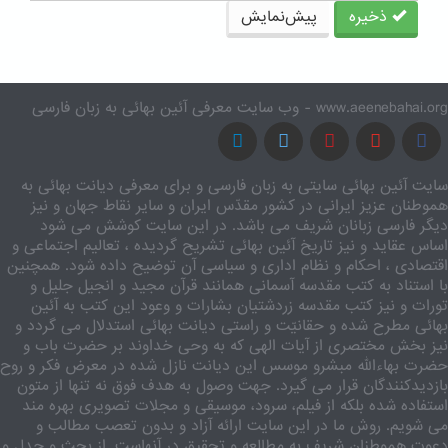
ذخیره
پیش‌نمایش
www.aeenebahai.org - وب سایت معرفی آئین بهائی به زبان فارسی
سایت آئین بهائی سایتی به زبان فارسی و برای معرفی دیانت بهائی به
هموطنان عزیز ایرانی در کشور مقدّس ایران و سایر نقاط جهان و نیز
دیگر فارسی زبانان شریف می باشد. در این سایت کوشش می شود
اساس عقاید و نیز تاریخ آئین بهائی تشریح گردیده ، تعالیم اجتماعی و
اقتصادی ، احکام و نظام اداری و سیاسی آن توضیح داده شود. همچنین
با استناد به کتب مقدسه آسمانی همانند قرآن مجید و انجیل جلیل و
تورات و نیز کتب مقدسه زردشتیان بشارات و وعود این کتب به آئین
بهائی مطرح شده و حقانیّت و راستی دیانت بهائی استدلال می گردد و
نیز بخش مختصری از آیات الهی که به وحی خداوند بر حضرت باب و
حضرت بهاءالله مبشرو موسس این دیانت نازل شده در معرض فکر و روح
بازدیدکنندگان قرار می گیرد. جهت وصول به هدف فوق نه تنها از متون
استفاده شده بلکه از فیلم، سرود، موسیقی و مجلات تصویری بهره مند
می شویم. روش ما در این سایت ارائه آزاد و بدون تعصب مطالب و
دعوت هموطنان شریف به مطالعه و تحقیق در آنهاست. از بحث و جدل و