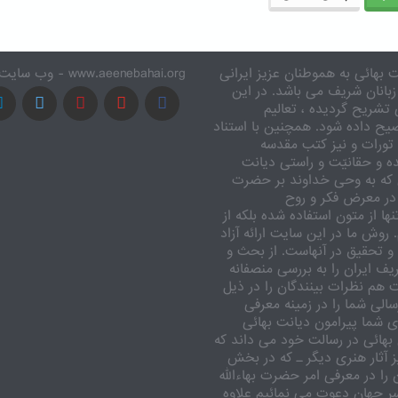
 بهائی به هموطنان عزیز ایرانی
www.aeenebahai.org - وب سایت معرفی آئین بهائی به زبان فارسی
زبانان شریف می باشد. در این
تشریح گردیده ، تعالیم
یح داده شود. همچنین با استناد
تورات و نیز کتب مقدسه
ه و حقانیّت و راستی دیانت
 که به وحی خداوند بر حضرت
در معرض فکر و روح
ا از متون استفاده شده بلکه از
وش ما در این سایت ارائه آزاد
 تحقیق در آنهاست. از بحث و
ف ایران را به بررسی منصفانه
ت هم نظرات بینندگان را در ذیل
الی شما را در زمینه معرفی
 شما پیرامون دیانت بهائی
بهائی در رسالت خود می داند که
یز آثار هنری دیگر ـ که در بخش
را در معرفی امر حضرت بهاءالله
اسر جهان دعوت می نمائیم علاوه