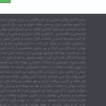
سایت آئین بهائی سایتی به زبان فارسی و برای معرفی دیانت
در کشور مقدّس ایران و سایر نقاط جهان و نیز دیگر فارسی 
سایت کوشش می شود اساس عقاید و نیز تاریخ آئین بهائی 
اجتماعی و اقتصادی ، احکام و نظام اداری و سیاسی آن توض
به کتب مقدسه آسمانی همانند قرآن مجید و انجیل جلیل و 
زردشتیان بشارات و وعود این کتب به آئین بهائی مطرح شد
بهائی استدلال می گردد و نیز بخش مختصری از آیات الهی
باب و حضرت بهاءالله مبشرو موسس این دیانت نازل شده 
بازدیدکنندگان قرار می گیرد. جهت وصول به هدف فوق نه تنه
فیلم، سرود، موسیقی و مجلات تصویری بهره مند می شویم. ر
و بدون تعصب مطالب و دعوت هموطنان شریف به مطالعه و
جدل و تلاش برای برتری در کلام پرهیز می کنیم و ملّت شری
آئین بهائی فرا می خوانیم. سایت آئین بهائی علاقه مند اس
هر مقاله و کتاب دریافت نماید و هم مطالب و مقاله های ارس
دیانت بهائی در سایت بگذارد و هم به سوالات و پرسش های
جواب بگوید. ذکر این نکته نیز ضروری است که سایت آئین 
حمایت و پشتیبانی بهائیان را در تامین منابع و مقالات و ن
های مختلف سایت موجود می باشد ـ به عهده بگیرد تا آنان 
یاری کرده باشد بنابراین از همه بهائیان فارسی زبان در سر