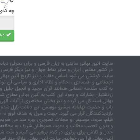
چه کدی 
ذخی
سایت آئین بهائی سایتی به زبان فارسی و برای معرفی دیانت
در کشور مقدّس ایران و سایر نقاط جهان و نیز دیگر فارسی 
سایت کوشش می شود اساس عقاید و نیز تاریخ آئین بهائی 
اجتماعی و اقتصادی ، احکام و نظام اداری و سیاسی آن توض
به کتب مقدسه آسمانی همانند قرآن مجید و انجیل جلیل و 
زردشتیان بشارات و وعود این کتب به آئین بهائی مطرح شد
بهائی استدلال می گردد و نیز بخش مختصری از آیات الهی
باب و حضرت بهاءالله مبشرو موسس این دیانت نازل شده 
بازدیدکنندگان قرار می گیرد. جهت وصول به هدف فوق نه تنه
فیلم، سرود، موسیقی و مجلات تصویری بهره مند می شویم. ر
و بدون تعصب مطالب و دعوت هموطنان شریف به مطالعه و
جدل و تلاش برای برتری در کلام پرهیز می کنیم و ملّت شری
آئین بهائی فرا می خوانیم. سایت آئین بهائی علاقه مند اس