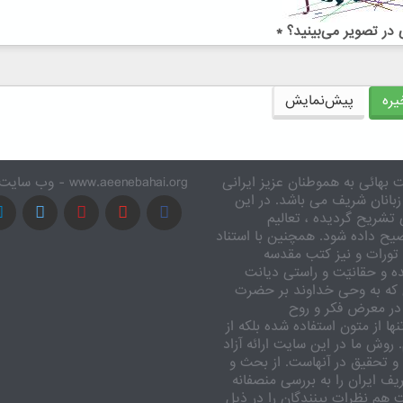
در تصویر می‌بینید؟
*
ره
پیش‌نمایش
 بهائی به هموطنان عزیز ایرانی
www.aeenebahai.org - وب سایت معرفی آئین بهائی به زبان فارسی
زبانان شریف می باشد. در این
تشریح گردیده ، تعالیم
یح داده شود. همچنین با استناد
تورات و نیز کتب مقدسه
ه و حقانیّت و راستی دیانت
 که به وحی خداوند بر حضرت
در معرض فکر و روح
ا از متون استفاده شده بلکه از
وش ما در این سایت ارائه آزاد
 تحقیق در آنهاست. از بحث و
ف ایران را به بررسی منصفانه
ت هم نظرات بینندگان را در ذیل