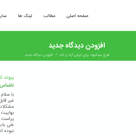
صفحه اصلی
مطالب
لینک ها
سای
رفتن
به
افزودن دیدگاه جدید
محتوای
اصلی
/
طرحِ عبدالبهاء برایِ ایرانی آزاد و آباد
افزودن دیدگاه جدید
پیوند ث
ناشناس
با سلام 
غیر قابل
مشکلات 
بهاییت 
پراست ا
علی باب
نبوده ان