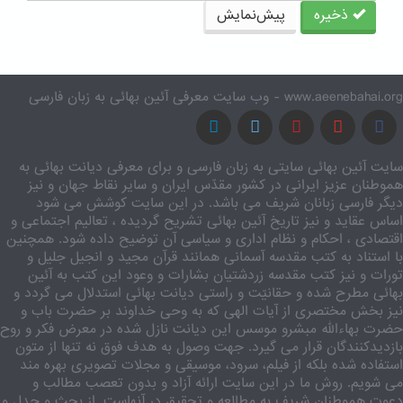
ذخیره
پیش‌نمایش
www.aeenebahai.org - وب سایت معرفی آئین بهائی به زبان فارسی
سایت آئین بهائی سایتی به زبان فارسی و برای معرفی دیانت بهائی به
هموطنان عزیز ایرانی در کشور مقدّس ایران و سایر نقاط جهان و نیز
دیگر فارسی زبانان شریف می باشد. در این سایت کوشش می شود
اساس عقاید و نیز تاریخ آئین بهائی تشریح گردیده ، تعالیم اجتماعی و
اقتصادی ، احکام و نظام اداری و سیاسی آن توضیح داده شود. همچنین
با استناد به کتب مقدسه آسمانی همانند قرآن مجید و انجیل جلیل و
تورات و نیز کتب مقدسه زردشتیان بشارات و وعود این کتب به آئین
بهائی مطرح شده و حقانیّت و راستی دیانت بهائی استدلال می گردد و
نیز بخش مختصری از آیات الهی که به وحی خداوند بر حضرت باب و
حضرت بهاءالله مبشرو موسس این دیانت نازل شده در معرض فکر و روح
بازدیدکنندگان قرار می گیرد. جهت وصول به هدف فوق نه تنها از متون
استفاده شده بلکه از فیلم، سرود، موسیقی و مجلات تصویری بهره مند
می شویم. روش ما در این سایت ارائه آزاد و بدون تعصب مطالب و
دعوت هموطنان شریف به مطالعه و تحقیق در آنهاست. از بحث و جدل و