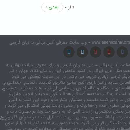
1 از 2
بعدی ›
www.aeenebahai.org - وب سایت معرفی آئین بهائی به زبان فارسی
سایت آئین بهائی سایتی به زبان فارسی و برای معرفی دیانت بهائی به
هموطنان عزیز ایرانی در کشور مقدّس ایران و سایر نقاط جهان و نیز
دیگر فارسی زبانان شریف می باشد. در این سایت کوشش می شود
اساس عقاید و نیز تاریخ آئین بهائی تشریح گردیده ، تعالیم اجتماعی و
اقتصادی ، احکام و نظام اداری و سیاسی آن توضیح داده شود. همچنین
با استناد به کتب مقدسه آسمانی همانند قرآن مجید و انجیل جلیل و
تورات و نیز کتب مقدسه زردشتیان بشارات و وعود این کتب به آئین
بهائی مطرح شده و حقانیّت و راستی دیانت بهائی استدلال می گردد و
نیز بخش مختصری از آیات الهی که به وحی خداوند بر حضرت باب و
حضرت بهاءالله مبشرو موسس این دیانت نازل شده در معرض فکر و روح
بازدیدکنندگان قرار می گیرد. جهت وصول به هدف فوق نه تنها از متون
استفاده شده بلکه از فیلم، سرود، موسیقی و مجلات تصویری بهره مند