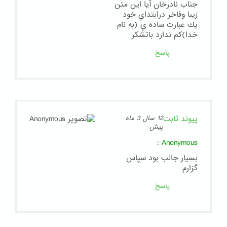
جناب نادرخان آيا اين متن
زيبا وفاخر درابتداي خود
يك عبارت ساده ي (به نام
خدا)كم ندارد باتشكر
پاسخ
پیوند ثابت
12 سال 3 ماه
پیش
:
Anonymous
بسيار جالب بود سپاس
گزارم
پاسخ