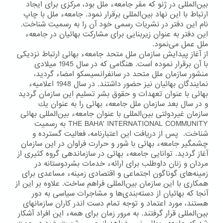
بین‌المللی در ژنو كه مقر جامعهء ملل بود، مركزی برای ایجاد
ارتباط با این نهاد بین‌المللی برقرار نمود. جامعهء ملل با چاپ
نام این دفتر در نشریات رسمی خود آن را به رسمیت شناخت.
این دفتر به عنوان زیربنایی برای مشاركت بهائیان در جامعهء
ملل عمل می‌نمود.
از آغاز پیدایش سازمان ملل متحد جامعهء بهائی ارتباط نزدیكی
با آن برقرار نموده است. هنگامی كه در سال 1945 میلادی
منشور سازمان ملل متحد در سانفرانسیسكو امضاء گردید،
نمایندگان بهائیان نیز حضور داشتند. در سال 1948 اعلامیهء
بهائی با عنوان تعهدات و حقوق بشر تسلیم این سازمان گردید
و در سال بعد سازمان ملل جامعهء بهائی را به عنوان یك
سازمان غیردولتی بین‌المللی با عنوان جامعهء بین‌المللی بهائی
THE BAHA' INTERNATIONAL COMMUNITY به رسمیت
شناخت. پس از دریافت این اعتبارنامه، فعالیت گسترده و
چشمگیر جامعهء بهائی با شور و حرارت فراوان در این سازمان
آغاز گردید. توانایی جامعهء بهائی در سازماندهی گروه كثیری از
مردان و زنان داوطلب برای ارائهء خدمات بشردوستانه در
زمینه‌های گوناگون اجتماعی و اقتصادی زمینهء مساعدی برای
همكاری با این سازمان بین‌المللی فراهم ساخت. علاوه بر این از
آنجا كه بهائیان از دسته‌بندی‌ها و مشاجرات سیاسی به دور
هستند، مورد اعتماد و توجه تمام دست ‌اندر كاران سازمانهای
بین‌المللی قرار گرفتند. به مرور زمان برای همهء این افراد آشكار