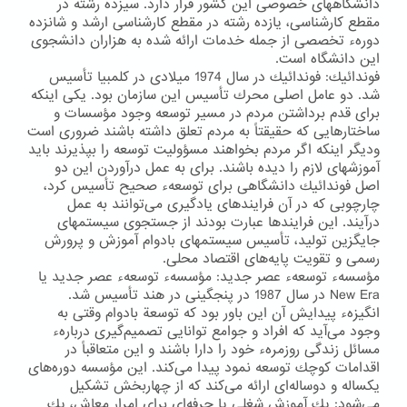
دانشگاههای خصوصی این كشور قرار دارد. سیزده رشته در
مقطع كارشناسی، یازده رشته در مقطع كارشناسی ارشد و شانزده
دورهء تخصصی از جمله خدمات ارائه شده به هزاران دانشجوی
این دانشگاه است.
فوندائیك: فوندائیك در سال 1974 میلادی در كلمبیا تأسیس
شد. دو عامل اصلی محرك تأسیس این سازمان بود. یكی اینكه
برای قدم برداشتن مردم در مسیر توسعه وجود مؤسسات و
ساختارهایی كه حقیقتاً به مردم تعلق داشته باشند ضروری است
ودیگر اینكه اگر مردم بخواهند مسؤولیت توسعه را بپذیرند باید
آموزشهای لازم را دیده باشند. برای به عمل درآوردن این دو
اصل فوندائیك دانشگاهی برای توسعهء صحیح تأسیس كرد،
چارچوبی كه در آن فرایندهای یادگیری می‌توانند به عمل
درآیند. این فرایندها عبارت بودند از جستجوی سیستمهای
جایگزین تولید، تأسیس سیستمهای بادوام آموزش و پرورش
رسمی و تقویت پایه‌های اقتصاد محلی.
مؤسسهء توسعهء عصر جدید: مؤسسهء توسعهء عصر جدید یا
New Era در سال 1987 در پنجگینی در هند تأسیس شد.
انگیزهء پیدایش آن این باور بود كه توسعة بادوام وقتی به
وجود می‌آید كه افراد و جوامع توانایی تصمیم‌گیری دربارهء
مسائل زندگی روزمرهء خود را دارا باشند و این متعاقباً در
اقدامات كوچك توسعه نمود پیدا می‌كند. این مؤسسه دوره‌های
یكساله و دوساله‌ای ارائه می‌كند كه از چهاربخش تشكیل
می‌شود: یك آموزش شغلی یا حرفه‌ای برای امرار معاش، یك