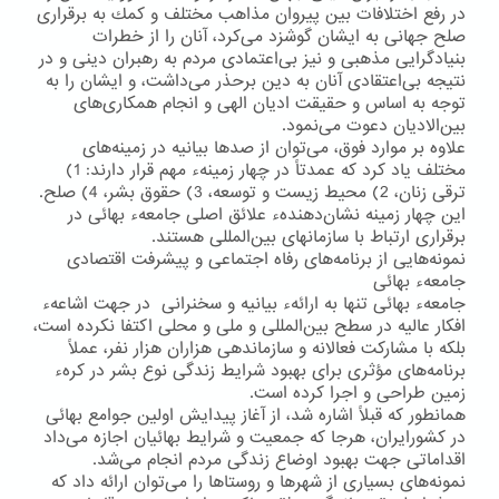
در رفع اختلافات بین پیروان مذاهب مختلف و كمك به برقراری
صلح جهانی به ایشان گوشزد می‌كرد، آنان را از خطرات
بنیادگرایی مذهبی و نیز بی‌اعتمادی مردم به رهبران دینی و در
نتیجه بی‌اعتقادی آنان به دین برحذر می‌داشت، و ایشان را به
توجه به اساس و حقیقت ادیان الهی و انجام همكاری‌های
بین‌الادیان دعوت می‌نمود.
علاوه بر موارد فوق، می‌توان از صدها بیانیه در زمینه‌های
مختلف یاد كرد كه عمدتاً در چهار زمینهء مهم قرار دارند: 1)
ترقی زنان، 2) محیط زیست و توسعه، 3) حقوق بشر، 4) صلح.
این چهار زمینه نشان‌دهندهء علائق اصلی جامعهء بهائی در
برقراری ارتباط با سازمانهای بین‌المللی هستند.
نمونه‌هایی از برنامه‌های رفاه اجتماعی و پیشرفت اقتصادی
جامعهء بهائی
جامعهء بهائی تنها به ارائهء بیانیه و سخنرانی در جهت اشاعهء
افكار عالیه در سطح بین‌المللی و ملی و محلی اكتفا نكرده است،
بلكه با مشاركت فعالانه و سازماندهی هزاران هزار نفر، عملاً
برنامه‌های مؤثری برای بهبود شرایط زندگی نوع بشر در كرهء
زمین طراحی و اجرا كرده است.
همانطور كه قبلاً اشاره شد، از آغاز پیدایش اولین جوامع بهائی
در كشورایران، هرجا كه جمعیت و شرایط بهائیان اجازه می‌داد
اقداماتی جهت بهبود اوضاع زندگی مردم انجام می‌شد.
نمونه‌‌های بسیاری از شهرها و روستاها را می‌توان ارائه داد كه