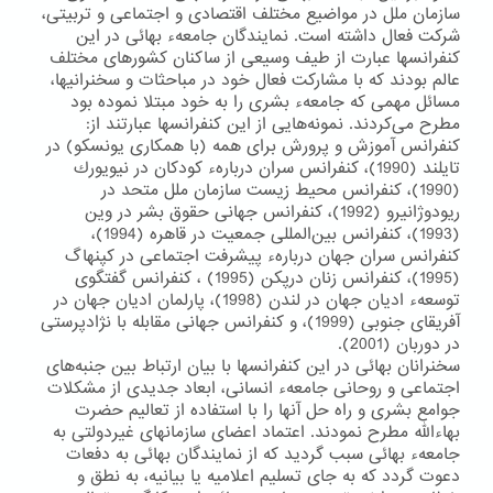
سازمان ملل در مواضیع مختلف اقتصادی و اجتماعی و تربیتی،
شركت فعال داشته است. نمایندگان جامعهء بهائی در این
كنفرانسها عبارت از طیف وسیعی از ساكنان كشورهای مختلف
عالم بودند كه با مشاركت فعال خود در مباحثات و سخنرانیها،
مسائل مهمی كه جامعهء بشری را به خود مبتلا نموده بود
مطرح می‌كردند. نمونه‌هایی از این كنفرانسها عبارتند از:
كنفرانس آموزش و پرورش برای همه (با همكاری یونسكو) در
تایلند (1990)، كنفرانس سران دربارهء كودكان در نیویورك
(1990)، كنفرانس محیط زیست سازمان ملل متحد در
ریودوژانیرو (1992)، كنفرانس جهانی حقوق بشر در وین
(1993)، كنفرانس بین‌المللی جمعیت در قاهره (1994)،
كنفرانس سران جهان دربارهء پیشرفت اجتماعی در كپنهاگ
(1995)، كنفرانس زنان درپكن (1995) ، كنفرانس گفتگوی
توسعهء ادیان جهان در لندن (1998)، پارلمان ادیان جهان در
آفریقای جنوبی (1999)، و كنفرانس جهانی مقابله با نژادپرستی
در دوربان (2001).
سخنرانان بهائی در این كنفرانسها با بیان ارتباط بین جنبه‌های
اجتماعی و روحانی جامعهء انسانی، ابعاد جدیدی از مشكلات
جوامع بشری و راه حل آنها را با استفاده از تعالیم حضرت
بهاءالله مطرح نمودند. اعتماد اعضای سازمانهای غیردولتی به
جامعهء بهائی سبب گردید كه از نمایندگان بهائی به دفعات
دعوت گردد كه به جای تسلیم اعلامیه یا بیانیه، به نطق و