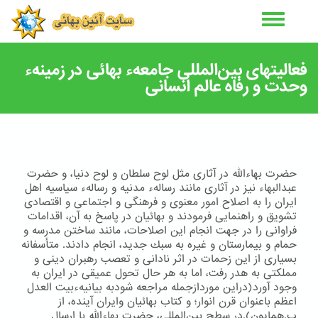
رفتن
به
محتوای
اصلی
فعالیتهای بین‌المللی جامعهء بهائی در زمینهء
وحدت و رفاه عالم انسانی
حضرت بهاءالله در آثاری مثل لوح سلطان و لوح دنیا، و حضرت
عبدالبهاء نیز در آثاری مانند رسالهء مدنیه و رسالهء سیاسیه اهل
ایران را به اصلاح امور معنوی و فرهنگی و اجتماعی و اقتصادی
تشویق و راهنمایی فرمودند و بهائیان در پاسخ به آن، اقدامات
فراوانی را در جهت انجام این اصلاحات، مانند ساختن مدرسه و
حمام و بیمارستان و غیره به سبك جدید، انجام دادند. متأسفانه
بسیاری از این زحمات در اثر نادانی و تعصب رهبران دینی و
مملكتی به هدر رفت، اما به هر حال تحول عمیقی در ایران به
وجود آورد(دراین موردازجمله مراجعه شودبه بیانیهءبیت العدل
اعظم باعنوان قرن انوار؛ و كتاب بهائیان وایران آینده، از
ب.همایون).در سطح بین‌المللی، حضرت بهاءالله با ارسال