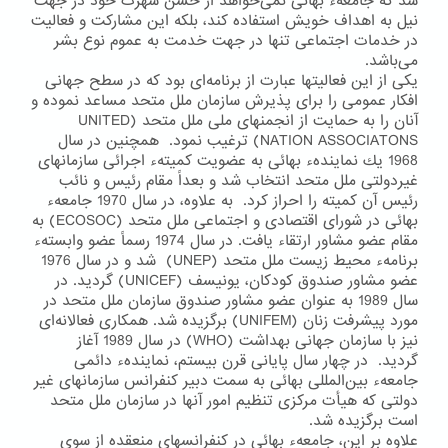
شد كه جامعهء بهائی نمی‌خواهد از حسن شهرت خود در جهت
نیل به اهداف خویش استفاده كند، بلكه این مشاركت و فعالیت
در خدمات اجتماعی تنها در جهت خدمت به عموم نوع بشر
می‌باشد.
یكی از این فعالیتها عبارت از برنامه‌ای بود كه در سطح جهانی
افكار عمومی را برای پذیرش سازمان ملل متحد مساعد نموده و
آنان را به حمایت از انجمنهای ملی ملل متحد (UNITED
NATION ASSOCIATONS) ترغیب نمود. همچنین در سال
1968 یك نمایندهء بهائی به عضویت كمیتهء اجرائی سازمانهای
غیردولتی ملل متحد انتخاب شد و بعداً مقام رئیس و نائب
رئیس آن كمیته را احراز كرد. به علاوه، در سال 1970 جامعهء
بهائی در شورای اقتصادی و اجتماعی ملل متحد (ECOSOC) به
مقام عضو مشاور ارتقاء یافت. در سال 1974 رسماً عضو وابستهء
برنامهء محیط زیست ملل متحد (UNEP) شد و در سال 1976
عضو مشاور صندوق كودكان، یونیسف (UNICEF) گردید. در
سال 1989 به عنوان عضو مشاور صندوق سازمان ملل متحد در
مورد پیشرفت زنان (UNIFEM) برگزیده شد. همكاری فعالانه‌ای
نیز با سازمان جهانی بهداشت (WHO) در سال 1989 آغاز
گردید. در چهار سال پایانی قرن بیستم، نمایندهء دائمی
جامعهء بین‌المللی بهائی به سمت دبیر كنفرانس سازمانهای غیر
دولتی كه هیأت مركزی تنظیم امور آنها در سازمان ملل متحد
است برگزیده شد.
علاوه بر این، جامعهء بهائی در كنفرانسهای منعقده از سوی