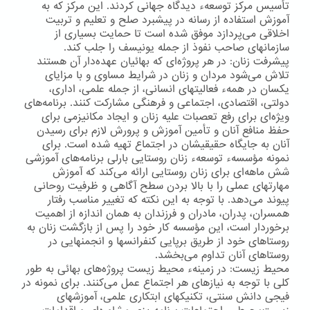
تأسیس مركز توسعهء دیدگاه جهانی كردند. این مركز كه به
آموزش استفاده از رسانه در پیشبرد صلح و تعلیم و تربیت
اخلاقی می‌پردازد موفق شده است تا حمایت بسیاری از
سازمانهای صاحب نفوذ از جمله یونیسف را جلب كند.
پیشرفت زنان: در هر پروژه‌ای كه بهائیان عهده‌دار آن هستند
تلاش می‌شود مردان و زنان در شرایط مساوی و با مزایای
یكسان در همهء فعالیتهای انسانی، از جمله علمی، اداری،
دولتی، اقتصادی، اجتماعی و فرهنگی مشاركت كنند. برنامه‌های
ویژه‌ای برای رفع تعصبات علیه زنان و ایجاد مكانیزمی برای
حفظ منافع آنان و تأمین آموزش و پرورش لازم برای رسیدن
آنان به جایگاه حقیقیشان در اجتماع تهیه شده است. برای
نمونه مؤسسهء توسعهء زنان روستایی بارلی برنامه‌های آموزشی
شش ماهه‌ای برای زنان روستایی ارائه می‌كند كه آموزش
مهارتهای عملی را با بالا بردن سطح آگاهی و ظرفیت روحانی
پیوند می‌دهد. با توجه به این نكته كه تغییر مناسب رفتار
همسران، پدران، مادران و فرزندان به همان اندازه از اهمیت
برخوردار است، این مؤسسه كار خود را پس از بازگشت زنان به
روستاهای خود از طریق برپایی كنفرانسها و انجمنهایی در
روستاهای آنان تداوم می‌بخشد.
محیط زیست: در زمینهء محیط زیست پروژه‌های بهائی به طور
كلی با توجه به نیازهای هر اجتماع عمل می‌كنند. برای نمونه در
فیجی دانش سنتی، تكنیكهای ابتكاری علمی، آموزشهای