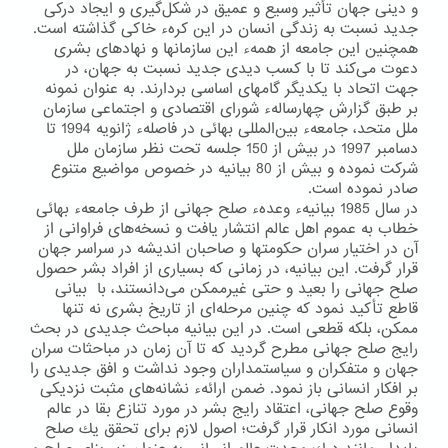
و دینی جهان تأثیر وسیع و عمیق در شكل‌گیری و ایجاد دركی
جدید نسبت به زندگی انسان در این كرهء خاكی گذاشته است.
همچنین این جامعه از همهء این سازمانها و نهادهای بشری
دعوت می‌كند تا با كسب دیدی جدید نسبت به جهان، در
جهت اتحاد با یكدیگر گامهای اساسی بردارند. به عنوان نمونه
بر طبق گزارش چهارسالهء شورای اقتصادی و اجتماعی سازمان
ملل متحد، جامعهء بین‌المللی بهائی در فاصلهء ژانویه 1994 تا
دسامبر 1997 در بیش از 150 جلسه تحت نظر سازمان ملل
شركت نموده و بیش از 80 بیانیه در خصوص مواضیع متنوع
صادر نموده است.
در سال 1985 بیانیهء وعدهء صلح جهانی از طرف جامعهء بهائی
خطاب به عموم اهل عالم انتشار یافت و نسخه‌های فراوانی از
آن در اختیار سران حكومتها و صاحبان اندیشه در سراسر جهان
قرار گرفت. این بیانیه، در زمانی كه بسیاری از افراد بشر حصول
صلح جهانی را بعید و حتی غیرممكن می‌دانستند، با بیانی
قاطع تأكید نمود كه چنین مرحله‌ای از تاریخ بشری نه تنها
ممكن، بلكه قطعی است. در این بیانیه مباحث جدیدی در بحث
رایج صلح جهانی مطرح گردید كه تا آن زمان در مباحثات سران
جهان و متفكران و سیاستمداران وجود نداشت و افق جدیدی را
بر افكار انسانی باز نمود. ضمن ارائهء نشانه‌های مثبت نزدیكی
وقوع صلح جهانی، اعتقاد رایج بشر در مورد تنازع بقا در عالم
انسانی مورد انكار قرار گرفت؛ اصول لازم برای تحقق یك صلح