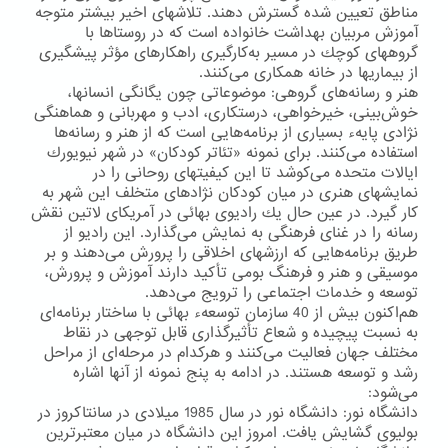
مناطق تعیین شده گسترش دهند. تلاشهای اخیر بیشتر متوجه
آموزش مربیان بهداشت خانواده است كه در روستاها با
گروههای كوچك در مسیر به‌كارگیری راهكارهای مؤثر پیشگیری
از بیماریها در خانه همكاری می‌كنند.
هنر و رسانه‌های گروهی: موضوعاتی چون یگانگی انسانها،
خوش‌بینی، خیرخواهی، درستكاری، ادب و مهربانی و هماهنگی
نژادی پایهء بسیاری از برنامه‌هایی است كه از هنر و رسانه‌ها
استفاده می‌كنند. برای نمونه «تئاتر كودكان» در شهر نیویورك
ایالات متحده می‌كوشد تا این كیفیتهای روحانی را در
نمایشهای هنری در میان كودكان نژادهای متخلف این شهر به
كار گیرد. در عین حال یك رادیوی بهائی در آمریكای لاتین نقش
رسانه را در غنای فرهنگی به نمایش می‌گذارد. این رادیو از
طریق برنامه‌هایی كه ارزشهای اخلاقی را پرورش می‌دهند و بر
موسیقی و هنر و فرهنگ بومی تأكید دارند آموزش و پرورش،
توسعه و خدمات اجتماعی را ترویج می‌دهد.
هم‌اكنون بیش از 40 سازمان توسعهء بهائی با ساختار برنامه‌ای
به نسبت پیچیده و شعاع تأثیرگذاری قابل توجهی در نقاط
مختلف جهان فعالیت می‌كنند و هركدام در مرحله‌ای از مراحل
رشد و توسعه هستند. در ادامه به پنج نمونه از آنها اشاره
می‌شود:
دانشگاه نور: دانشگاه نور در سال 1985 میلادی در سانتاكروز در
بولیوی گشایش یافت. امروز این دانشگاه در میان معتبرترین