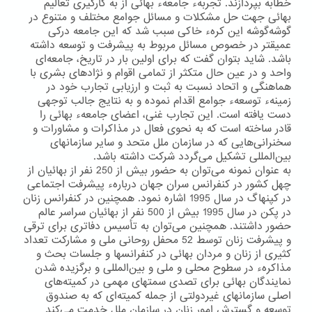
خطابه بپردازند. تجربهء جامعهء بهائی از به كارگیری تعالیم
بهائی جهت حل مشكلات و مسائل جوامع مختلف و متنوع در
گوشه‌گوشه این كرهء خاكی سبب شد كه این جامعه دركی
عمیقتر در خصوص مسائل مربوط به پیشرفت و توسعه داشته
باشد. شاید بتوان گفت كه برای اولین بار در تاریخ، جامعه‌ای
واحد و در عین حال متكثر از تمامی اقوام و نژادهای بشری با
هماهنگی و اتحاد نسبت به ثبت و ارزیابی تجارب خود در
زمینهء توسعهء جوامع اقدام نموده و به نتایج جالب توجهی
دست یافته است. این تجارب غنی، اعضای جامعهء بهائی را
قادر ساخته است كه به نحوی فعال در مذاكرات و مشاورات و
سخنرانی‌هایی كه در سازمان ملل متحد و سایر سازمانهای
بین‌المللی تشكیل می‌گردد شركت داشته باشد.
به عنوان نمونه می‌توان به حضور بیش از 250 نفر از بهائیان از
چهل كشور در كنفرانس سران جهان دربارهء پیشرفت اجتماعی
در كپنهاگ در سال 1995 اشاره نمود. همچنین در كنفرانس زنان
در پكن در سال 1995 بیش از 500 نفر از بهائیان سراسر عالم
حضور داشتند. همچنین می‌توان به تأسیس دفاتری برای ترقی
و پیشرفت زنان توسط 52 محفل روحانی ملی و مشاركت تعداد
كثیری از زنان و مردان بهائی در كنفرانسها و جلسات بحث و
مذاكرهء در سطوح محلی و ملی و بین‌المللی و برگزیده شدن
نمایندگان بهائی برای تصدی سمتهای مهمی در كمیته‌های
اصلی سازمانهای غیردولتی از جمله كمیته‌ای كه به صندوق
توسعه و گسترش امور زنان در سازمان ملل خدمت می‌كند