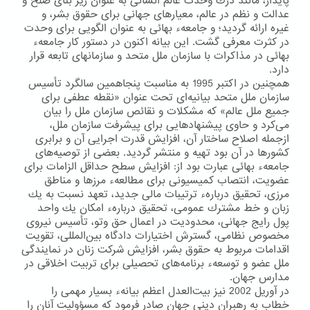
پایدار، مانند درك وحدت عالم انسانی به عنوان زیر بنای صلح و
عدالت و نظم در عالم، معیارهای جهانی برای حقوق بشر، و
غیره ارائه گردید؛ و جامعهء بهائی به عنوان الگویی برای وحدت
در كثرت معرفی گشت. این بیانه اكنون در دستور كار جامعهء
بهائی در مذاكرات با سازمان ملل متحد و سازمانهای تابعه قرار
دارد.
همچنین در اكتبر 1995 به مناسبت پنجاهمین سالگرد تأسیس
سازمان ملل متحد بیانیه‌ای تحت عنوان «نقطه عطفی برای
جمیع ملل عالم» كه مشكلات و نقائص سازمان ملل را بیان
می‌كرد و حاوی پیشنهادهایی برای پیشرفت سازمان ملل،
ازجمله اصلاح ساختار آن، افزایش قدرت اجرایی آن و برابری
كشورها در آن بود تهیه و منتشر گردید. بعضی از توصیه‌های
جامعهء بهائی عبارت بود از: افزایش سطح حداقل الزامات برای
عضویت، انتصاب كمیسیونی برای مطالعهء مرزها و مناطق
مرزی، تحقیق دربارهء ترتیبات مالی جدید، تعهد نسبت به یك
زبان و خط مشترك عمومی، تحقیق دربارهء امكان یك واحد
پول رایج جهانی، محدودیت در اعمال حق وتو، تأسیس نیروی
مخصوص نظامی، گسترش اختیارات دادگاه بین‌المللی، تقویت
اقدامات مربوط به حقوق بشر، افزایش شركت زنان در نمایندگی
ملل عضو و توسعهء برنامه‌های تحصیلی برای تربیت اخلاقی در
مدارس جهان.
در آوریل 2002 نیز بیت‌العدل اعظم بیانهء بسیار مهمی را
خطاب به رهبران دینی جهان صادر فرمود كه مسؤولیت آنان را