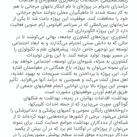
زیست‌محیطی، اجتماعات برنامه‌ریزی مشاوره‌ای و اقدامات
درآمدزای بادوام در پروژه‌ای با نام ابتكار باغهای مرجانی با هم
به كار بسته شدند تا ماهیگیران محلی بتوانند منابع مرجانی
خود را محافظت كنند. موفقیت این پروژه باعث شد تا یكی از
سازمانهای بین‌المللی كه در سرتاسر اقیانوس آرام جنوبی فعالیت
دارد از این پروژه الگوبرداری كند.
كشاورزی: پروژه‌های كشاورزی جامعهء بهائی می‌كوشند تا در
حالی كه به دانش سنتی احترام می‌گذارند و به ابعاد اجتماعی
توسعه نیز توجهی خاص دارند، پیشرفتهای علم و تكنولوژی را
در مسیر بهبود تولید عرضه كنند. با این روش تولیدات
كشاورزی به منزلهء شیوه‌ای برای توسعهء اجتماعی خواهد بود.
برای نمونه می‌توان به پروژهء باغ همگانی در مغولستان اشاره
كرد. این پروژه با پرداختن به كاشت سبزیجات به بهبود تغذیهء
اهل محل كمك می‌كند و همچنین به درآمد آنها می‌افزاید. تأثیر
مهمتر این پروژه بالا بردن توانایی انجام فعالیتهای جمعی از
طریق فراهم آوردن موقعیتهای مشورت است.
بهداشت: اقدامات بهائیان در زمینهء بهداشت به شكلهای
گوناگون صورت می‌پذیرد كه از جمله احداث كلینیكها،
داروخانه‌های رایگان عمومی و كمپهای پزشكی و دندانپزشكی را
شامل می‌شود. برخی از كشورها برنامه‌هایی تهیه كرده‌اند تا از
شبكه‌ای از مددكاران بهداشت جوامع حمایت كنند. برای نمونه
می‌توان از پروژه‌ای در اوگاندا نام برد كه در آن بیش از یكصد
مددكار دوره‌دیده موفق شدند سطح پوشش مصون‌سازی را در