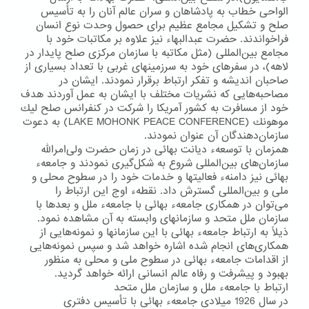
الواحی خطاب به پادشاهان و سران عالم آنان را به تأسیس
صلح و تشكیل مجامع عظیم برای حصول وحدت نوع انسان
فراخواندند. حضرت عبدالبهاء نیز علاوه بر مكاتبات خود با
مجامع بین‌المللی (مثل مكاتبه با سازمان مركزی صلح پایدار در
لاهه)، در سفرهای خود به سرزمینهای غربی با تعداد بسیاری از
صاحبان اندیشه و تفكر ارتباط برقرار نمودند. ایشان در
مصاحبه‌هایی كه نشریات مختلف با ایشان به عمل آوردند هدف
خود از مسافرت به كشور آمریكا را شركت در كنفرانس صلح لیك
موهونك (LAKE MOHONK PEACE CONFERENCE) به دعوت
سازمان‌دهندگان آن عنوان نمودند.
همزمان با توسعهء دیانت بهائی در زمان حضرت ولی‌امرالله
سازمان‌های بین‌المللی شروع به شكل‌گیری نمودند و جامعهء
بهائی نیز دامنهء فعالیتها و خدمات خود را در سطوح محلی و
ملی و بین‌المللی گسترش داد. نقطهء اوج این ارتباط را
می‌توان در همكاری جامعهء بهائی با جامعهء ملل و بعدها با
سازمان ملل متحد و سازمانهای وابسته به آن مشاهده نمود.
ذیلاً به ارتباط جامعهء بهائی با این سازمانها و نمونه‌هایی از
همكاری‌های انجام شده اشاره خواهد شد و سپس نمونه‌هایی
از اقدامات جامعهء بهائی در سطوح ملی و محلی به منظور
بهبود و پیشرفت و رفاه عالم انسانی ارائه خواهد گردید.
ارتباط با جامعهء ملل و سازمان ملل متحد
در سال 1926 میلادی جامعهء بهائی با تأسیس دفتری