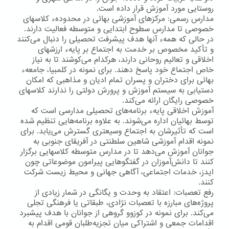
روستایی مورد آموزش قرار داده است.
مدارس رسمی: مركزهای آموزشی بهائی در محدودهء كلاسهای
خصوصی تا مدارس سطوح ابتدایی و متوسطه فعالیت دارند.
در حالی كه همهء آنها هدف پیشرفت تحصیلی را دنبال می‌كنند
و تأكید مخصوص بر خدمت به اجتماع بر پایهء ارزشهای
اخلاقی و تعالیم روحانی دارند، هركدام می‌كوشند تا به نیاز
خاص اجتماع خود پاسخ دهند. برای نمونه در كلمبیا، جامعهء
بهائی برای دختران و پسران تمام ادیان و مذاهبی كه امكان
دستیابی به سیستم آموزش و پرورش دولتی را ندارند كلاسهای
خصوصی رایگان ارائه می‌كند.
آموزش اخلاقی پایهء برنامه‌های تحصیلی مدارسی است كه
توسط بهائیان اداره می‌شوند. به علاوه برنامه‌هایی تنظیم شده
است كه تأثیرشان به اجتماع وسیعتری گسترش می‌یابد. برای
نمونه اقدام آموزشی شاهین سلطنتی در آفریقای جنوبی به
جوانان آموزش می‌دهد تا در مدارس متوسطه كلاسهایی برگزار
كنند تا دانش‌آموزان در گفتگوهایی پیرامون موضوعاتی چون
ایدز، خدمات اجتماعی، آگاهی جهانی و محیط زیست شركت
كنند.
رفع تعصبات: اعتقاد به وحدت و یگانگی در شمار زیادی از
پروژه‌های مبارزه با تعصبات نژادی، طبقاتی یا فرهنگی تجلی
می‌كند. برای نمونه در كوزوو گروهی از جوانان با هدف پیشبرد
اقدامات جمعی و اشتراكی میان تجزیه‌طلبان قومی اقدام به