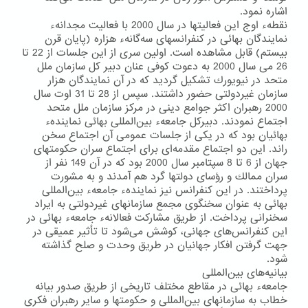
اشاره نمود.
نقطهء اوج این فعالیتها در سال 2000 با فعالیت مجدانهء
نمایندگان بهائی در كنفرانسهای سه‌گانهء هزاره (پایان قرن
بیستم) قابل مشاهده است. اولین سری از این جلسات از 22 تا
26 می سال 2000 به دعوت كوفی عنان دبیر كل سازمان ملل
متحد در نیویورك تشكیل گردید كه در آن نمایندگان هزار
سازمان غیردولتی حضور داشتند. سپس از 28 تا 31 اوت سال
2000 رهبران اكثر جوامع دینی در مركز سازمان ملل متحد
اجتماع نمودند. دبیركل جامعهء بین‌المللی بهائی نمایندهء
بهائیان بود كه در یكی از جلسات عمومی آن اجتماع سخن
راند. این دو اجتماع مقدمه‌ای برای اجتماع سران حكومتهای
جهان از 6 تا 8 سپتامبر سال 2000 بود كه در آن 149 نفر از
سران ممالك و رؤسای دولتها گرد هم آمدند و به مشورت
پرداختند. در این كنفرانس نیز نمایندهء جامعهء بین‌المللی
بهائی به عنوان سخنگوی مجمع سازمانهای غیردولتی به ایراد
سخنرانی پرداخت. از طریق مشاركت فعالانهء جامعهء بهائی در
این كنفرانس‌های جهانی، كوشش می‌شود تا تأثیر عمیقی در
جهت گرفتن افكار جهانیان در طریق وحدت و صلح گذاشته
شود.
بیانیه‌های بین‌المللی
جامعهء بهائی در مقاطع مختلف تاریخی از طریق صدور بیانه
خطاب به سازمانهای بین‌المللی و حكومتها و سایر رهبران فكری