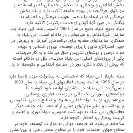
بخش اخلاقی و روحانی، یك بخش خدماتی كه بر استفاده از
مهارتهای فراگرفته در بهبود جامعه تأكید دارد و یك بخش
فرهنگی كه بر ایجاد یك حس هویت فرهنگی و احترام به
یگانگی در عین گوناگونی (وحدت دركثرت) تأكید دارد.
بنیاد بدیع: بنیاد بدیع در سال 1990 تأسیس شد. این بنیاد یك
سازمان غیرانتفاعی و غیردولتی در ماكائو است. این بنیاد با
همكاری سازمانهای مشابه برای برنامه‌های آموزش و پرورش در
چین استراتژی‌هایی را برای توسعهء نیروی انسانی و تهیهء
مواد درسی و روشهای تدریس خلق می‌كند و به كار می‌بندد.
یكی از پروژه‌های اصلی این بنیاد مدرسهء ملل در ماكائو است
كه بیش از 260 دانش آموز در مقاطع ابتدایی و متوسطه دارد.
بنیاد مازتلا: این بنیاد كه اختصاص به پیشرفت مردم زامبیا دارد
در سال 1995 به ثبت رسید. فعالیتهای این بنیاد به سال 1983
بازمی‌گردد. این بنیاد در تلاشهای اولیهء خود كوشید تا
برنامه‌های آموزشی-خدماتی در زمینهء فناوری روستایی،
مزرعه‌داری، تولید مواد غذایی، هنرها و صنایع دستی، تندرستی
و بهداشت و سایر مهارتهای عملی ارائه دهد. یك جنبهء دیگر
فعالیتهای این بنیاد به بهداشت عمومی، سوادآموزی و تعلیم و
تربیت روحانی و اخلاقی توجه دارد.
ملاحظه می‌شود كه جامعهء بهائی به موازات توسعهء خود در
سطح جهان، خدمات خود را در سطوح محلی، ملی و بین‌المللی