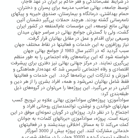
در شرایط عقب‌ماندگی و فقر حاكم بر ایران در عهد قاجار،
توسط جامعهء بهائی صاحب مدرسه برای پسران و دختران،
حمام بهداشتی، درمانگاه و بیمارستان، صندوق خیریه و پیكهای
نامه‌رسانی گشته بودند. هرچند حملات پی‌گیر دشمنان آئین
بهائی مانع توسعهء این مؤسسات عام‌المنفعه در كشور ایران
گشت، ولی با گسترش جوامع بهائی در سراسر جهان میدان
وسیعی برای اقدام و عمل در مقابل بهائیان قرار گرفت.
نیاز روزافزون به این خدمات و فعالیتها در نقاط مختلف جهان
سبب گردید كه در اكتبر سال 1983 از جوامع بهائی جهان
خواسته شود كه این برنامه‌های رفاه اجتماعی را به طور منظم
پی‌گیری نمایند. در مركز جهانی بهائی نیز دفتری برای پیشرفت
اقتصادی و رفاه اجتماعی تأسیس شد كه عهده‌دار هماهنگی و
آموزش و تداركات این برنامه‌ها گردد. این خدمات و فعالیتها
فقط شامل بهائیان نمی‌شود و همهء افراد بشری را از هر دین و
آئینی در بر می‌گیرد. این پروژه‌ها را می‌توان در گروه‌های ذیل
طبقه‌بندی كرد:
سوادآموزی: پروژه‌های سوادآموزی بهائی علاوه بر ترویج كسب
مهارتهای خواندن و نوشتن، توانمندسازی روحانی افراد و
اجتماع را در نظر دارد. پروژه‌ای در گویان نمونه‌ای موفق در این
زمینه است. پروژهء سوادآموزی «بربالهای كلمات» به جوانان
كمك می‌كند تا به مسائل اخلاقی بیندیشند و در فعالیتهای
خدماتی مشاركت كنند. این پروژه بیش از 3000 آموزگار
داوطلب تربیت كرده و 10000 جوان را در مناطق شهری و