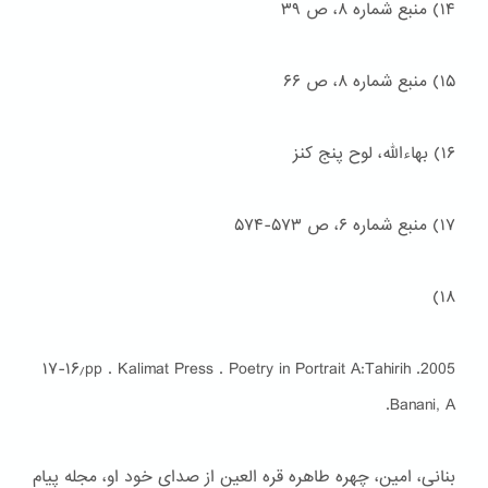
۱۴) منبع شماره ۸، ص ۳۹
۱۵) منبع شماره ۸، ص ۶۶
۱۶) بهاءالله، لوح پنج کنز
۱۷) منبع شماره ۶، ص ۵۷۳-۵۷۴
۱۸)
۱۷-۱۶٫pp . Kalimat Press . Poetry in Portrait A:Tahirih .2005
.Banani, A
بنانی، امین، چهره طاهره قره العین از صدای خود او، مجله پیام