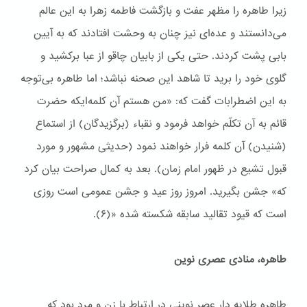
زیرا طاهره را مظهر عفت و بازگشت فاطمه زهرا به این عالم
می‌دانستند و عده‌ای نیز چنان به وحشت افتادند که به آیین
بابی پشت کردند. حتی یکی از بابیان چاقو از عبا برکشید و
گلوی خود را برید تا شاهد این صحنه نباشد؛ اما طاهره بی‌توجه
به این اضطرابات گفت که: «من هستم آن کلمه‌ایکه حضرت
قائم به آن تکلّم خواهد فرمود و نقباء (برگزیدگان) از استماع
(شنیدن) آن کلمه فرار خواهند نمود (حدیثی مشهور و مورد
قبول تشیع در ظهور امام زمان). بعد به کمال صراحت بیان کرد
که» جشن بگیرید. امروز روز عید و جشن عمومی است روزی
است که قیود تقالید سابقه شکسته شده «(۶).
طاهره، منادی عصری نوین
طاهره طلایه دار عصر نوینی در ارتباط با زن و مرد بود که