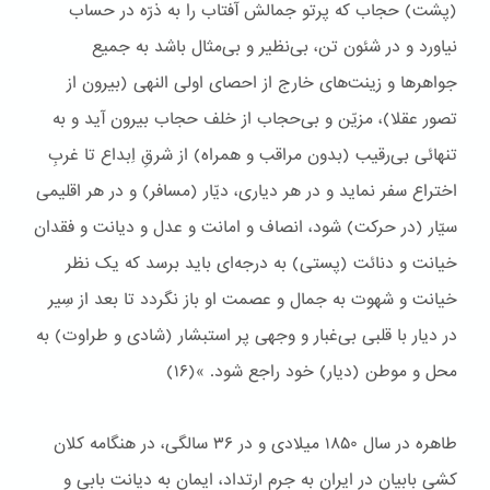
(پشت) حجاب که پرتو جمالش آفتاب را به ذرّه در حساب
نیاورد و در شئون تن، بی‌نظیر و بی‌مثال باشد به جمیع
جواهر‌ها و زینت‌های خارج از احصای اولی النهی (بیرون از
تصور عقلا)، مزیّن و بی‌حجاب از خلف حجاب بیرون آید و به
تنهائی بی‌رقیب (بدون مراقب و همراه) از شرقِ اِبداع تا غربِ
اختراع سفر نماید و در هر دیاری، دیّار (مسافر) و در هر اقلیمی
سیّار (در حرکت) شود، انصاف و امانت و عدل و دیانت و فقدان
خیانت و دنائت (پستی) به درجه‌ای باید برسد که یک نظر
خیانت و شهوت به جمال و عصمت او باز نگردد تا بعد از سِیر
در دیار با قلبی بی‌غبار و وجهی پر استبشار (شادی و طراوت) به
محل و موطن (دیار) خود راجع شود. »(۱۶)
طاهره در سال ۱۸۵۰ میلادی و در ۳۶ سالگی، در هنگامه کلان
کشی بابیان در ایران به جرم ارتداد، ایمان به دیانت بابی و