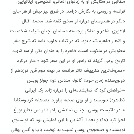
مطالبی در ستایش او به زبانهای آلمانی، انگلیسی، ایتالیایی،
فرانسه و روسی به نگارش درآمد. در شرق نیز بیش از هر جای
دیگر در هندوستان درباره او سخن گفته شد. محمد اقبال
لاهوری، شاعر و متفکر برجسته مسلمان، چنان شیفته شخصیت
و اشعار طاهره شده بود، که در کتاب جاوید نامه که شرح سفر
معنویش در ملکوت است، طاهره را به عنوان یکی از سه شهید
تاریخ برمی گزیند که راهبر او در این سفر شود.» سارا برنارد
«معروف‌ترین هنرپیشه تا‌تر فرانسه در نیمه دوم قرن نوزدهم از
دونویسنده زمان خود» کاتوله مندس «و» جولز بویس
«خواهش کرد که نمایشنامه‌ای را درباره ژاندارک ایرانی
(طاهره) بنویسند و او روی صحنه بیاورد. بعد‌ها،» گرینوسکایا
«-دراماتیست روسی- چنین نمایشی رادر تا‌تر سن پطرز بورغ
اجرا کرد (۱۸) و بعد از آشنایی با این نمایش بود که تولستوی
نویسنده و صلحجوی روسی نسبت به نهضت باب و آئین بهائی