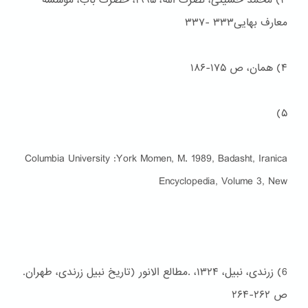
۳) محمد حسینی، نصرت الله، ۱۹۹۵، حضرت باب، موسسه
معارف بهایی۳۳۳ -۳۳۷
۴) همان، ص ۱۷۵-۱۸۶
۵)
Columbia University :York Momen, M. 1989, Badasht, Iranica
Encyclopedia, Volume 3, New
6) زرندی، نبیل، ۱۳۲۴، .مطالع الانور (تاریخ نبیل زرندی، طهران.
ص ۲۶۲-۲۶۴