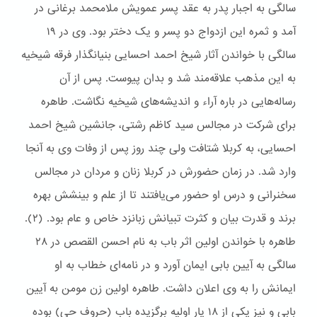
سالگی به اجبار پدر به عقد پسر عمویش ملامحمد برغانی در
آمد و ثمره این ازدواج دو پسر و یک دختر بود. وی در ۱۹
سالگی با خواندن آثار شیخ احمد احسایی بنیانگذار فرقه شیخیه
به این مذهب علاقه‌مند شد و بدان پیوست. پس از آن
رساله‌هایی در باره آراء و اندیشه‌های شیخیه نگاشت. طاهره
برای شرکت در مجالس سید کاظم رشتی، جانشین شیخ احمد
احسایی، به کربلا شتافت ولی چند روز پس از وفات وی به آنجا
وارد شد. در زمان حضورش در کربلا زنان و مردان در مجالس
سخنرانی و درس او حضور می‌یافتند تا از علم و بینشش بهره
برند و قدرت بیان و کثرت تبیانش زبانزد خاص و عام بود. (۲).
طاهره با خواندن اولین اثر باب به نام احسن القصص در ۲۸
سالگی به آیین بابی ایمان آورد و در نامه‌ای خطاب به او
ایمانش را به وی اعلان داشت. طاهره اولین زن مومن به آیین
بابی و نیز یکی از ۱۸ یار اولیه برگزیده باب (حروف حی) بوده