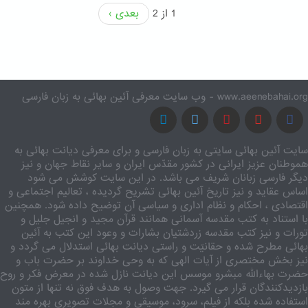
1 از 2
بعدی ›
www.aeenebahai.org - وب سایت معرفی آئین بهائی به زبان فارسی
سایت آئین بهائی سایتی به زبان فارسی و برای معرفی دیانت بهائی به
هموطنان عزیز ایرانی در کشور مقدّس ایران و سایر نقاط جهان و نیز
دیگر فارسی زبانان شریف می باشد. در این سایت کوشش می شود
اساس عقاید و نیز تاریخ آئین بهائی تشریح گردیده ، تعالیم اجتماعی و
اقتصادی ، احکام و نظام اداری و سیاسی آن توضیح داده شود. همچنین
با استناد به کتب مقدسه آسمانی همانند قرآن مجید و انجیل جلیل و
تورات و نیز کتب مقدسه زردشتیان بشارات و وعود این کتب به آئین
بهائی مطرح شده و حقانیّت و راستی دیانت بهائی استدلال می گردد و
نیز بخش مختصری از آیات الهی که به وحی خداوند بر حضرت باب و
حضرت بهاءالله مبشرو موسس این دیانت نازل شده در معرض فکر و روح
بازدیدکنندگان قرار می گیرد. جهت وصول به هدف فوق نه تنها از متون
استفاده شده بلکه از فیلم، سرود، موسیقی و مجلات تصویری بهره مند