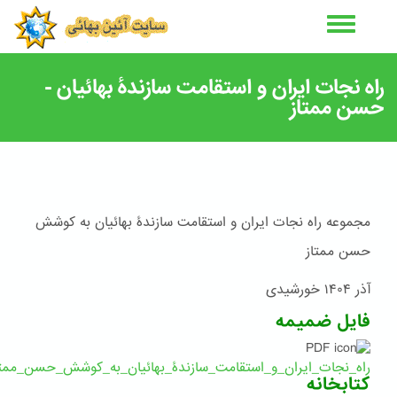
رفتن
به
محتوای
اصلی
راه نجات ایران و استقامت سازندۀ بهائیان -
حسن ممتاز
مجموعه راه نجات ایران و استقامت سازندۀ بهائیان به کوشش
حسن ممتاز
آذر ۱۴۰۴ خورشیدی
فایل ضمیمه
راه_نجات_ایران_و_استقامت_سازندۀ_بهائیان_به_کوشش_حسن_ممتاز.f
کتابخانه