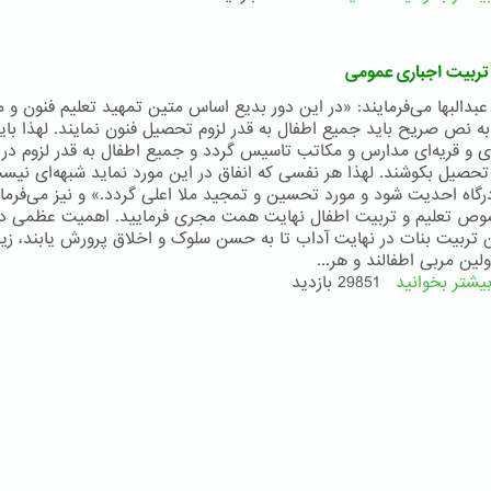
اهمیت
تعلیم
و
 تربیت اجباری عمومی
تربیت
در
دالبها می‌فرمایند: «در این دور بدیع اساس متین تمهید تعلیم فنون و 
آئین
ه نص صریح باید جمیع اطفال به قدر لزوم تحصیل فنون نمایند. لهذا باید
بهائی
 و قریه‌ای مدارس و مکاتب تاسیس گردد و جمیع اطفال به قدر لزوم در 
 تحصیل بکوشند. لهذا هر نفسی که انفاق در این مورد نماید شبهه‌ای نیس
رگاه احدیت شود و مورد تحسین و تمجید ملا اعلی گردد.» و نیز می‌فرمای
ص تعلیم و تربیت اطفال نهایت همت مجری فرمایید. اهمیت عظمی دا
تربیت بنات در نهایت آداب تا به حسن سلوک و اخلاق پرورش یابند، زیر
لین مربی اطفالند و هر...
یشتر بخوانید
درباره
29851 بازدید
تعلیم
و
تربیت
اجباری
عمومی