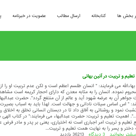
ر بخش ها
کتابخانه
ارسال مطالب
عضویت در خبرنامه
پ
علیم و تربیت در آئین بهائی
اءالله می فرمایند: " انسان طلسم اعظم است و لکن عدم تربیت او را از آ
روم نموده. انسان را به مثابه معدن که دارای احجار کریمه است مشاهده
ت جواهر آن به عرضه شهود آید و عالم از آن منتفع گردد". حضرت عبدالبها
ند: " اس اساس سیئات نادانی و جهالت است. لهذا باید به اسباب بصیرت 
تشبث نمود و روشنائی به آفاق داد تا در دبستان انسانی تخلق به اخلاق ر
..". اهمیت تعلیم و تربیت: حضرت عبدالبهاء می فرمایند:" در کتاب الهی د
ع تعلیم و تربیت امر اجباری است نه اختیاری، یعنی بر پدر و مادر فرض ع
دختر و پسر را به نهایت همت تعلیم و تربیت...
یشتر بخوانید
3 دیدگاه
درباره
36213 بازدید