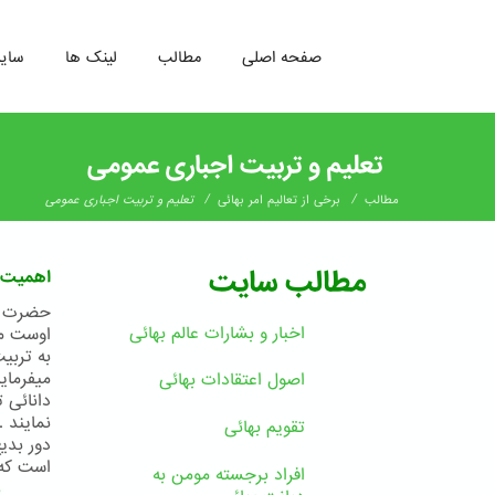
صفحه اصلی
مطالب
لینک ها
سای
رفتن
به
تعلیم و تربیت اجباری عمومی
محتوای
اصلی
/
/
مطالب
برخی از تعالیم امر بهائی
تعلیم و تربیت اجباری عمومی
مطالب سایت
اهمیت ت
حضرت به
اخبار و بشارات عالم بهائى
اوست مح
به تربی
میفرمای
اصول اعتقادات بهائی
دانائی 
نمایند .
تقویم بهائی
دور بدی
است که 
افراد برجسته مومن به
ب