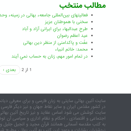
مطالب منتخب
فعالیتهای بین‌المللی جامعهء بهائی در زمینهء وحد
سخنی با هموطنان عزیز
طرحِ عبدالبهاء برایِ ایرانی آزاد و آباد
عید اعظم رضوان
عفّت و پاکدامنی از منظر دین بهائی
محمد: خاتم انبیاء
در تمام امور مهم،‌ زنان به حساب نمي آيند
1 از 2
بعدی ›
سایت آئین بهائی سایتی به زبان فارسی و برای معرفی دیانت
در کشور مقدّس ایران و سایر نقاط جهان و نیز دیگر فارسی 
سایت کوشش می شود اساس عقاید و نیز تاریخ آئین بهائی 
اجتماعی و اقتصادی ، احکام و نظام اداری و سیاسی آن توض
به کتب مقدسه آسمانی همانند قرآن مجید و انجیل جلیل و 
زردشتیان بشارات و وعود این کتب به آئین بهائی مطرح شد