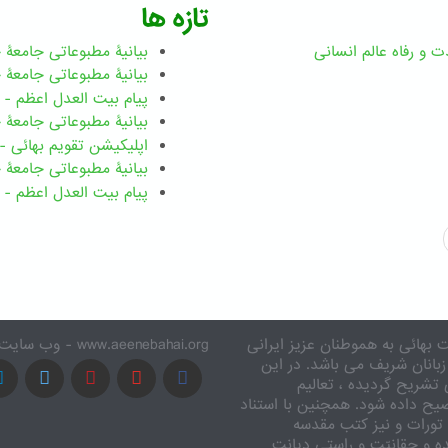
تازه ها
ت و رفاه عالم انسانی
بیانیۀ مطبوعاتی جامعۀ جهانی ب
بیانیۀ مطبوعاتی جامعۀ جهانی بهائ
پیام بیت العدل اعظم - رضوان ۲۰۲۶ میلاد
بیانیۀ مطبوعاتی جامعۀ جهانی بهائ
اپلیکیشن تقویم بهائی - ۱۸۳ بدی
بیانیۀ مطبوعاتی جامعۀ جهانی بها
پیام بیت العدل اعظم - ۸ اسفند ۱۴۰۴
 بهائی به هموطنان عزیز ایرانی
www.aeenebahai.org - وب سایت معرفی آئین بهائی به زبان فارسی
زبانان شریف می باشد. در این
تشریح گردیده ، تعالیم
یح داده شود. همچنین با استناد
تورات و نیز کتب مقدسه
ه و حقانیّت و راستی دیانت