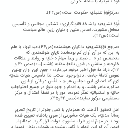
قُوّۀِ تنفیذیّه یا شاخۀ اجرائی:
«مرکزِقوّۀِ تنفیذیّه حکومت است»(ص۴۴).
قُوّۀِ تشریعیّه یا شاخۀ قانونگزاری:« تشکیلِ مجالس و تأسیسِ
محافلِ مشورت، اساسِ متین و بنیانِ رزینِ عالَمِ سیاست
است»(ص۲۲).
«مرجعِ قوّۀِتشریعیّه دانایانِ هوشمند»(ص۴۴).عبدالبهاء با علم
به این که در آن اَوان کم بوده‌انددانایانِ هوشمندی که
متخصّص در « ... ضبط و ربطِ مهامِّ داخلیّه و روابط و علاقاتِ
خارجیّه و متفنّن در فنونِ نافعۀِ مَدَنیّه [باشند]...»(صص ۲۲ و
۲۳)، درادامۀ قولِ اخیر مرقوم می‌دارد: « چون این اوان چنین
نفوسِ کاملۀِ جامعه، نادرالوجود است....لذا تأسیسِ هیاتِ علمیّه
لازم که اعضایِ این مجلس هر چند نَفْس در فنّی از فنون
مذکوره ماهر باشند، و به اقدام و جهدِ بلیغ در جمیعِ احتیاجاتِ
حالیّه و استقبالیّه تفکّر نموده، امور را در نقطۀِ اعتدال و مرکزِ
مستقیمی مرکوز نمایند»(صص۴۴و۴۵).
اهلِ تحقیق آگاهند که همزمان یا کمی جلوتر از تاریخِ تحریرِ
رسالۀِ مدنیّه، یک هیاتِ مشورتی از سویِ پادشاه تعیین شده
بود تا در مهامِّ امور طرفِ مشورتِ دولت قرار گیرد. عبدالبهاء
ضمنِ آن که این اقدام را گامی مثبت می‌شمارد، پنهان نمیدارد