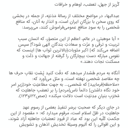
گُریز از جهل، تعصّب، اوهام و خرافات
عبدالبهاء در مواضعِ مختلف از رسالۀ مَدَنیّه، از جمله در بخشی
که رویِ سخن با بزرگانِ ایران است، و انذار به آنان، که منافعِ
شخصی را به سودِ منافعِ عمومی‌فراموش کنند، می‌پرسد:
« آیا موهبتی در عالم، اعظم از این متصوّر، که انسان سببِ
تربیت و ترقّی و عزّت و سعادتِ بندگانِ الهی شود؟[ سپس
اضافه می‌کند که] اکبر مثوبات[بالاترین ثواب ها] اینست که
نفوسِ مبارکه دست بیچارگان را گرفته از جهالت و ذلّت و
مسکنت نجات دهند.»
آنگاه به مردم هُشدار میدهد که دقّت کنید پُشتِ نقابِ حرف ها
چه مقاصدِ شخصی نهفته است، و مثل می‌آورد که:
«ملاحظه[فرمایید] که شخصی... به جهتِ مطاعیّتِ خود[زیرِ امرِ
خود نگاه داشتن] دائماً ناس[مردم] را بر تعصّبِ جاهلیّت که
مُخرّبِ بنیانِ مِدِنیّت است دلالت میکند» (صص۱۲۲و۱۲۳).
در جایِ دیگر که صحبتِ برسَرِ تنفیذِ بعضی از رسومِ عهدِ
جاهلیّت در ظلِّ اسلام است، مرقوم میدارد که: « مقصود از این
حِکمتِ کُلّیه این بود که عباد از قیودِ تعصّباتِ جاهلیّه آزاد شوند،
و این اقوالی را که اَلیوم وسیلۀ تخدیشِ اذهان و تشویشِ