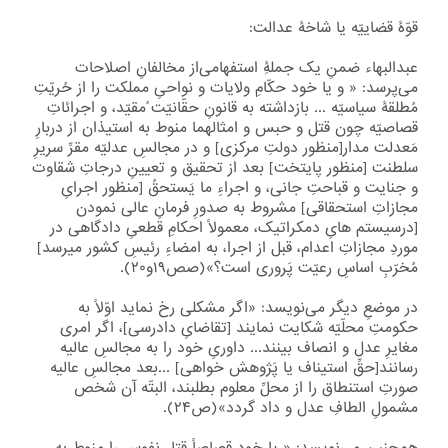
قوّۀ قضاییّه یا شاخۀ عدالت:
عبدالبهاء ضمنِ یک جملۀِ استفهامی‌از مخالفانِ اصلاحات
می‌پرسد: « و یا خود حکّامِ ولایات و نواحیِ مملکت را از حُریّتِ
مُطلقۀ سیاسیّه ... بازداشته به قانونِ حقّانیّت ُمقیّد، و اجرائاتِ
قصاصیّه چون قتل و حبس و امثالهما منوط به استیذان از دربارِ
مَعدلت مدار[منظور دولتِ مرکزی] و در مجالسِ عدلیّه مقرِّ سریرِ
سلطنت [منظور پایتخت] بعد از تحقیق و تعیینِ درجاتِ شقاوت
و جنایت و قباحتِ جانی، و اجراءِ ما یَستحقُ [منظور اجرایِ
مجازاتِ استحقاقی] مشروط به صدورِ فرمانِ عالی نمودن
[درسیستم هایِ دمکراتیک، معمولاً احکامِ قطعیِ دادگاهی در
موردِ مجازاتِ اعدام، قبل از اجرا، به امضاءِ رئیسِ کشور میرسد]
مُخرّبِ اساسِ رعیّت پَروری است؟»(صص۱۹و۲۰).
در موضعِ دیگر می‌نویسد: «اگر مشکلی رخ نماید اوّلاً به
حکومتِ محلّیّه شکایت نمایند [تقاضایِ دادرسی]، اگر امری
مغایرِ عدل و انصاف بینند... داوریِ خود را به مجالسِ عالیه
رسانند[حقِّ استیناف یا پَژوهش خواهی] ...بعد مجالسِ عالیه
صورتِ استنطاق را از محلِّ معلوم بطلبند، البتّه آن شخص
مشمولِ الطافِ عدل و داد گردد»(ص۲۴).