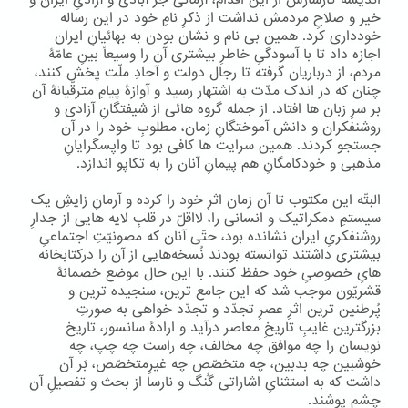
اندیشۀ کارسازش از این اقدام، آرمانی جز آبادی و آزادیِ ایران و
خیر و صلاحِ مردمش نداشت از ذکرِ نامِ خود در این رساله
خودداری کرد. همین بی نام و نشان بودن به بهائیانِ ایران
اجازه داد تا با آسودگیِ خاطرِ بیشتری آن را وسیعاً بینِ عامّۀ
مردم، از درباریان گرفته تا رجال دولت و آحادِ ملّت پخش کنند،
چنان که در اندک مدّت به اشتهار رسید و آوازۀ پیامِ مترقّیانۀ آن
بر سرِ زبان ها افتاد. از جمله گروه هائی از شیفتگانِ آزادی و
روشنفکران و دانش آموختگانِ زمان، مطلوبِ خود را در آن
جستجو کردند. همین سرایت ها کافی بود تا واپسگرایانِ
مذهبی و خودکامگانِ هم پیمانِ آنان را به تکاپو اندازد.
البتّه این مکتوب تا آن زمان اثرِ خود را کرده و آرمانِ زایشِ یک
سیستمِ دمکراتیک و انسانی را، لااقلّ در قلبِ لایه هایی از جدارِ
روشنفکریِ ایران نشانده بود، حتّی آنان که مصونیّتِ اجتماعیِ
بیشتری داشتند توانسته بودند نُسخه‌هایی از آن را درکتابخانه
هایِ خصوصیِ خود حفظ کنند. با این حال موضع خصمانۀ
قشریّون موجب شد که این جامع ترین، سنجیده ترین و
پُرطنین ترین اثرِ عصرِ تجدّد و تجدّد خواهی به صورتِ
بزرگترین غایبِ تاریخِ معاصر درآید و ارادۀ سانسور، تاریخ
نویسان را چه موافق چه مخالف، چه راست چه چپ، چه
خوشبین چه بدبین، چه متخصّص چه غیرِمتخصّص، بَر آن
داشت که به استثنایِ اشاراتی گُنگ و نارسا از بحث و تفصیلِ آن
چشم پوشند.