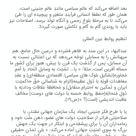
بعد اضافه می‌کند که عالمِ سیاسی مانندِ عالمِ جنینی است،
همان طور که نطفۀِ انسانی فرآیندِ متغیّر و پیچیده ای را طیّ
می‌کند تا به مرحلۀِ بلوغِ رَحِمی و آنگاه تولّد برسد، اصلاحات نیز
باید با روندی گام به گام و تکاملی صورت گیرد3.
تنظیمِ روابطِ بین المللی
عبدالبهاء در این سند به ظاهر فشرده و درعینِ حال جامع، هم
میهنانش را به مسایلی توجّه می‌دهد که بی اعتنائیِ نسبت به
آن مسایل، پس از گذشتِ یک قرن یا بیش، هنوز برایِ کشورِ ما
مساله آفرین است، مثلاً: « یا... تشبّث به وسایلِ اتّحاد با اُمَمِ
مُجاوره[تشکیلِ بلوک هایِ سیاسی/ اقتصادیِ منطقه‌ای] و عقدِ
معاهداتِ قَویّه با دُوَلِ عظیمه[الزام به شناسائیِ حقِّ حاکمیّت
ایران و تَمکین به احترامِ متقابل] و مُحافظۀ علاقاتِ ودادیّه با
دُوَلِ مُتحابّه[حفظِ روابطِ حَسَنه با دولت هایِ دوست] مخالفِ
عاقبت اندیشی [است]؟ »(ص۱۹).
یا با طرحِ فکر جنینیِ ایجاد یک سازمانِ جهانیِ مقتدر، با
صلاحیّتی فراتر از صلاحیّتِِ دولت هایِ عضو، ذهنِ ملّتِ خود و
زمامدارانِ آن را برایِ پیشقدمی و ابتکار در جهتِ یک جهشِ
بزرگ به سویِ امنیّتِ جهانی آماده می‌کند: « بلی تمدّنِ حقیقی