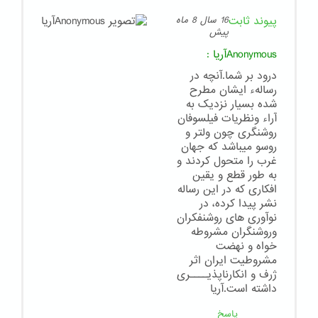
پیوند ثابت
16 سال 8 ماه
پیش
Anonymousآریا
:
درود بر شما.آنچه در
رسالهء ایشان مطرح
شده بسیار نزدیک به
آراء ونظریات فیلسوفان
روشنگری چون ولتر و
روسو میباشد که جهان
غرب را متحول کردند و
به طور قطع و یقین
افکاری که در این رساله
نشر پیدا کرده، در
نوآوری های روشنفکران
وروشنگران مشروطه
خواه و نهضت
مشروطیت ایران اثر
ژرف و انکارناپذیــــری
داشته است.آریا
پاسخ