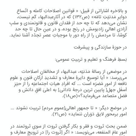
و بالاخره اشاراتی از قبیل: « قوانینِ اصلاحاتِ کامله و اتّساعِ
دوایرِ مَدنیّتِ تامّه» (ص۱۳۲) که در آثارِعبدالبهاء کَم نیست،
نشان می‌دهد که تا چه حد از فقدان قانون و قانونمندی و سلبِ
آزادیِ اهالیِ زادبومش در رنج بوده، و در عینِ حال تا چه حد
کوشا، تا مردمش را از راهِ دور با موجباتِ عصرِ تجدّد آشنا نماید.
در حوزۀ سازندگی و پیشرفت
بَسطِ فرهنگ و تعلیم و تربیتِ عمومی:
در موضعی از رسالۀ مَدَنیّه، عبدالبهاء از مخالفانِ اصلاحات
می‌پرسد: « آیا توسیعِ دایرۀِ معارف و تشدیدِ ارکانِ فنون و علومِ
نافعه از امورِ مُضرّه است ... که افرادِ هیاتِ اجتماعیّه را از حیّزِ
اَسفَلِ جهل[ پایین ترین درجۀ نادانی] به اعلیٰ افقِ دانش و
فضل متصاعد می‌فرماید؟»(ص۱۸).
در موضعِ دیگر: « تا جمهورِ اهالی[عمومِ مردم] تربیت نشوند ...
امور برمحورِ لایق دَوَران ننماید» (ص۲۱).
ضمنِ بحثِ ثروت و فقر و بکار گرفتنِ ثروت از سویِ ثروتمند در
امورِ عامّ المنفعه، می‌نویسد: « اگر [ثروت را] در ترویجِ معارف و