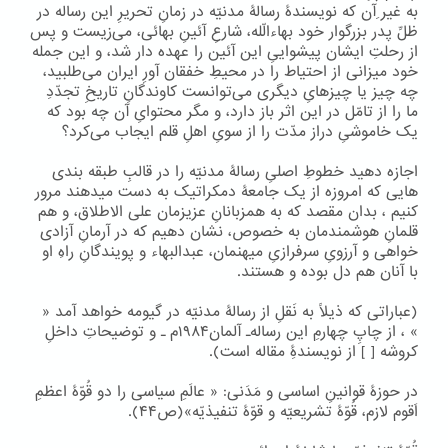
به غیر ِآن که نویسندۀ رسالۀ مدنیّه در زمانِ تحریرِ این رساله در
ظلِّ پدر بزرگوار خود بهاءالّله، شارعِ آئینِ بهائی، می‌زیست و پس
از رحلتِ ایشان پیشواییِ این آئین را عهده دار شد، و این جمله
خود میزانی از احتیاط را در محیطِ خفقان آورِ ایران می‌طلبید،
چه چیز یا چیزهایِ دیگری می‌توانست کاوندگانِ تاریخِ تجدّدِ
ما را از تامّل در این اثر باز دارد، و مگر محتوایِ آن چه بود که
یک خاموشیِ دراز مدّت را از سویِ اهلِ قلم ایجاب می‌کرد؟
اجازه دهید خطوطِ اصلیِ رسالۀ مدنیّه را در قالبِ طبقه بندی
هایی که امروزه از یک جامعۀ دمکراتیک به دست میدهند مرور
کنیم ، بدان مقصد که به همزبانانِ عزیزمان علی الاطلاق، و هم
قلمانِ هوشمندمان به خصوص، نشان دهیم که در آرمانِ آزادی
خواهی و آرزویِ سرفرازیِ میهنمان، عبدالبهاء و پویندگانِ راهِ او
با آنان هم دل بوده و هستند.
(عباراتی که ذیلاً به نَقلِ از رسالۀ مدنیّه در گیومه خواهد آمد «
» ، از چاپِ چهارمِ این رساله۔ آلمان۱۹۸۴م ۔ و توضیحاتِ داخلِ
کروشه [ ] از نویسندۀِ مقاله است).
در حوزۀ قوانینِ اساسی و مَدَنی: « عالَمِ سیاسی را دو قُوّۀ اعظمِ
اَقوم لازم، قُوّۀ تشریعیّه و قوّۀ تنفیذیّه»(ص۴۴).