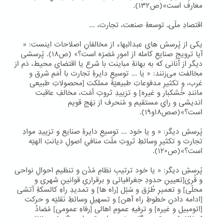
معارف است»(ص۱۳۲).
اقتصادِ ملّی۔ توسعۀِ صنعت، تجارت، ...
یکی از پُرسش هایِ عبدالبهاء از مخالفانِ اصلاحات اینست: «
آیا ترویجِ صنایعِ کامله از امورِ مُضرّه است؟» (ص۱۸). پُرسشی
دیگر از آنانی که به بهانۀِ مباینت با شرع یا اقتضایِ محیط، دَم از
مخالفت می‌زنند: « یا ... توسیعِ دایرۀِ تجارت با اُمَمِ شرق و
غرب، و تکثیرِ مدفوعاتِ طبیعیّۀ مملکت [محصولاتِ طبیعی
مانندِ خُشکبار و غیره] و تزییدِ ثروتِ اُمّت، مخالفِ عاقبت
اندیشی و رایِ مستقیم و مُنحرف از نِهَجِ قویم
است؟»(صص۱۸و۱۹).
پُرسشِ دیگر: « و یا خود ... توسیعِ دایرۀِ صنایع و تزییدِ موادِ
تجارت و تکثیرِ وسائطِ ثروتِ ملّت منافیِ اصولِ دیانتِ الهیّه
است؟»(ص۱۲۰).
پُرسشِ دیگر: « یا خود ترتیبِ نظامِ مُدُن و تنظیمِ احوالِ نواحی
و قُریٰ[تعیینِ حدودِ جغرافیائی و برقراریِ قوانینِ شهری و
محلّی] و تعمیرِ طُرُق و سُبُل [راه ها] و تمدیدِ راهِ کالسکۀِ آتشی
[ادامه دادنِ خطوطِ راه آهن] و تسهیلِ وسائطِ نَقلیّه و حرکت
[اتومبیل و غیره] و ترفیهِ عمومِ اهالی [رفاهِ عمومی] مُضادِّ