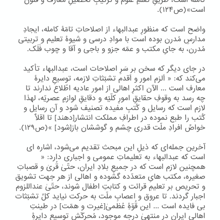
کامله است، طریقِ تَعلّمِ علوم و ترتیبِ تحصیلِ معارف و فنون
است»(ص۱۲۴).
واضح است که منظورِ عبدالبهاء از اصلاحاتِ تامّۀ کامله، ایجادِ
مدارسِ مُدرن بوده است با موادِ درسی و شیوۀ تعلیم و تربیتی
مُدرن، به جایِ مکتب و عمّه جزو و باجی و آقا و چوب فَلَک.
در جای دیگر که سخن بر سَرِ اصلاحات است، عبدالبهاء تأکید
می‌کند که: « اَلزم امور و اَقدم تشبّثاتِ لازمه، توسیعِ دایرۀ
معارف است ... الآن اکثرِ اهالی از امور عادیه اطّلاع ندارند تا
چه رسد به وقوفِ حقایقِ امورِ کلّیّه و دقایقِ لوازمِ عصریّه، لهذا
لازم است که رسایل و کُتبِ مفیده تصنیف شود و آن رسایل و
کُتب را طبع نموده در اطرافِ مملکت انتشار[دهند] تا اقلّاً
خواصِّ افرادِ ملّت قدری چشم و گوششان باز[شود] »(ص۱۲۹).
آخرین جمله‌ای که ذیلِ این مبحث تقدیم می‌شود، اشاره ای
است که عبدالبهاء به تعلیماتِ عمومی و اجباری دارد: «
همچنین لازم است که در جمیعِ بلادِ ایران، حتّیٰ قُریٰ و قصباتِ
صغیره، مکتب هایِ متعدّده گشوده و اهالی از هر جهت تشویق
و تحریص بر تعلیمِ قرائت و کتابتِ اطفال شوند، حتّیٰ عنداللزوم
اجبار گردند. تا عروق و اعصابِ ملّت به حرکت نیاید کلِّ تشبّثات
بی فایده است ... این قُوّۀِ عُظمیٰ[غیرت و همّت] در طینتِ
اهالیِ ایران در منتهیٰ درجه موجود، مُحرکّش توسیعِ دایرۀِ