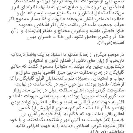
ضمنِ یکی از موضوعات مطروحه در بارۀِ ثروت و اهمیّتِ بکار
انداختنِ آن در راهِ خیر و صلاح عموم، عبدالبهاء نظریّه ای ابراز
می‌کند که تمایلِ ایشان را به یک نوع سوسیالیسمِ مُعتدل و
عدالتِ اجتماعی نشان می‌دهد: « ثروت و غنا بسیار ممدوح اگر
هیأتِ جمعیّتِ ملّت غنی باشد، ولکن اگر اشخاصِ معدوده
غنایِ فاحش داشته و سایرین محتاج و مفتَقر [نیازمند]، و از آن
غنا اثر و ثمری حاصل نشود، این غنا ... خسرانِ مبین
است»(ص۳۱).
در موضعِ دیگری از رسالۀ مدنیّه با استناد به یک واقعۀ دردناکِ
تاریخی، از زیان هایِ ناشی از فقدان قانون و استیلایِ
دیکتاتوری، چنین یاد میکند: « متواتراً مسموع گشت که حاکمِ
گلپایگان در زمانِ صدارتِ حاجی میرزا آقاسی، بدونِ سئوال و
جواب و استیذان ... سیزده نفر... کدخدایانِ قُرایِ گلپایگان را که
از سُلالۀ طاهره بودند، من دونِ جُرم در یک ساعت در نهایتِ
مظلومیّت گردن بُرید، اهالیِ مملکتِ ایران در زمانی متجاوز از
صد کُرور [پنجاه میلیون] بودند، به سببِ بعضی حروباتِ داخله و
اکثر به جهتِ عدمِ قوانینِ سیاسیّه و مطلق العنانِ وَالاراده بودنِ
وُلات و حُکّام تلف شده کم کم به مرورِ ایّام[بیش از] خُمسِ
اهالی باقی نماند، چه که حُکّام به ارادۀ خود هر نَفْسِ بی
جُرمیرا [که] خواستند به آتشِ قهر و شکنجه بگداختند، و یا خود
قاتلِ مثبوتِ شرعیِ اشخاصِ عدیده را به جهتِ اغراضِ ذاتیه
بنواختند»(ص۱۱۹).