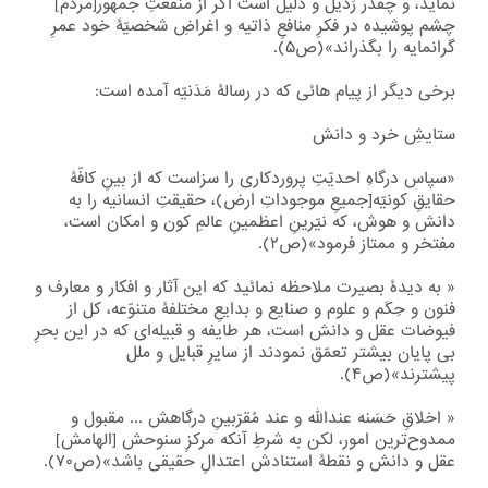
نماید، و چقدر رَذیل و ذلیل است اگر از منفعتِ جمهور[مردم]
چشم پوشیده در فکرِ منافعِ ذاتیه و اغراضِ شخصیّۀ خود عمرِ
گرانمایه را بگذراند»(ص۵).
برخی دیگر از پیام هائی که در رسالۀ مَدَنیّه آمده است:
ستایشِ خرد و دانش
«سپاس درگاهِ احدیّتِ پروردکاری را سزاست که از بینِ کافّۀ
حقایقِ کونیّه[جمیعِ موجوداتِ ارض)، حقیقتِ انسانیه را به
دانش و هوش، که نیّرینِ اعظمینِ عالمِ کون و امکان است،
مفتخر و ممتاز فرمود»(ص۲).
« به دیدۀ بصیرت ملاحظه نمائید که این آثار و افکار و معارف و
فنون و حِکَم و علوم و صنایع و بدایعِ مختلفۀ متنوّعه، کل از
فیوضات عقل و دانش است، هر طایفه و قبیله‌ای که در این بحرِ
بی پایان بیشتر تعمّق نمودند از سایرِ قبایل و ملل
پیشترند»(ص۴).
« اخلاقِ حَسَنه عندالله و عند مُقرّبینِ درگاهش ... مقبول و
ممدوح‌ترین امور، لکن به شرطِ آنکه مرکزِ سنوحش [الهامش]
عقل و دانش و نقطۀ استنادش اعتدالِ حقیقی باشد»(ص۷۰).