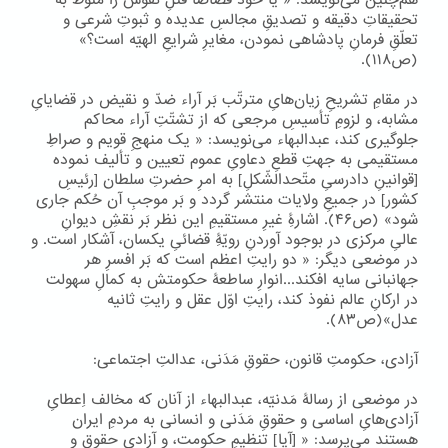
هم‌چنین می‌نویسد: « یا خود قصاصاً قتلِ نفوس را منوط به
تحقیقاتِ دقیقه و تصدیقِ مجالسِ عدیده و ثبوتِ شرعی و
تعلّقِ فرمانِ پادشاهی نمودن، مغایرِ شرایعِ الهیّه است؟»
(ص۱۱۸).
در مقامِ تشریحِ زیان‌هایِ مترتّب بَر آراء ضدّ و نقیض در قضایایِ
مشابه، و لزومِ تأسیسِ مرجعی که از تشتّتِ آراء محاکم
جلوگیری کند، عبدالبهاء می‌نویسد: « یک منهجِ قویم و صراطِ
مستقیمی به جهتِ قطعِ دعاویِ عموم تعیین و تألیف نموده
[قوانینِ دادرسیِ متّحدالشّکلِ] به امرِ حضرتِ سلطان [رئیسِ
کشور] در جمیعِ ولایات منتشر گردد و بَر موجبِ آن حُکم جاری
شود» (ص۴۶). اشارۀِ غیرِ مستقیمِ این نظر بَر نقشِ دیوانِ
عالیِ مرکزی در بوجود آوردنِ رویّۀِ قضائیِ یکسان، آشکار است. و
در موضعی دیگر: « دو رایتِ اعظم است که بَر افسرِ هر
جهانبانی سایه افکند...انوارِ ساطعۀ حکومتش به کمالِ سهولت
در ارکانِ عالم نفوذ کند، رایتِ اوّل عقل و رایتِ ثانیه
عدل»(ص۸۳).
آزادی، حکومتِ قانون، حقوقِ مَدَنی، عدالتِ اجتماعی:
در موضعی از رسالۀ مَدنیّه، عبدالبهاء از آنان که مخالف اِعطایِ
آزادی‌هایِ اساسی و حقوقِ مَدَنی و انسانی به مردمِ ایران
هستند می‌پرسد: « [آیا] تنظیمِ حکومت، و آزادیِ حقوق و