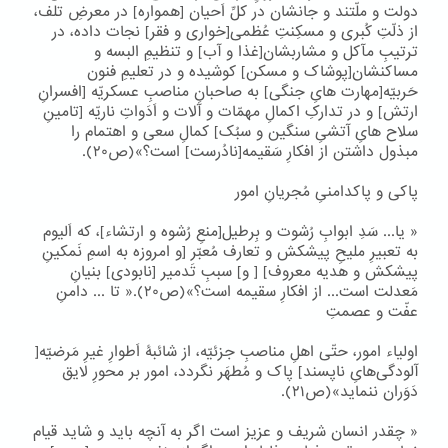
دولت و ملّتند و جانشان در کلِّ اَحیان [همواره] در معرضِ تلف،
از ذلّتِ کُبری و مسکِنتِ عُظمی[خواری و فقر] نجات داده، در
ترتیبِ مآکل و مشاربشان[غذا و آب] و تنظیمِ البسه و
مساکنشان[پوشاک و مسکن] کوشیده و در تعلیمِ فنون
حَربیّه[مهارت هایِ جنگی] به صاحبانِ مناصبِ عسکریّه [افسرانِ
ارتش] و در تدارکِ اکمالِ مهمّات و آلات و اَدَواتِ ناریّه [تامینِ
سلاح هایِ آتشیِ سنگین و سبُک] کمالِ سعی و اهتمام را
مبذول داشتن از افکارِ سَقیمه[نادُرست] است؟»(ص۲۰).
پاکی و پاکدامنیِ مُجریانِ امور
« یا... سَدِ ابوابِ رُشوت و بِرطیل[منعِ رُشوه و ارتشاء]، که اَلیوم
به تعبیرِ ملیحِ پیشکش و تعارف مُعبّر [و امروزه به اسمِ نَمکینِ
پیشکش و هدیه معروف] [ و] سببِ تَدمیر [نابودی] بنیانِ
مَعدلت است... از افکارِ سقیمه است؟»(ص۲۰).« تا ... دامنِ
عفّت و عصمتِ
اولیاء امور، حتّی اهلِ مناصبِ جزئیّه، از شائبۀ اَطوارِ غیرِ مَرضیّه[
آلودگی‌هایِ ناپسند] پاک و مُطهَر نگردد، امور بر محورِ لایق
دَوَران ننماید»(ص۲۱).
« چقدر انسان شریف و عزیز است اگر به آنچه باید و شاید قیام