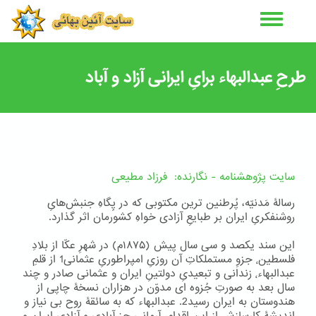
رفتن
به
محتوای
اصلی
طرحِ عبدالبهاء برایِ ایرانی آزاد و آباد
سایت پژوهشنامه - نگارنده: فرزاد مطیعی
رسالۀ مَدنیّه، پُرطنین ترین مکتوبی که در پِگاهِ جنبش‌هایِ
روشنفکریِ ایران بر طبایعِ آزادی خواهِ کشورمان اثر گذارد.
این سند یکصد و سی سال پیش (۱۸۷۵م) در شهرِ عکّا از بلادِ
فلسطین٬ جزوِ مستملکاتِ آن روزیِ امپراطوریِ عثمانی1 از قلمِ
عبدالبهاء٬ زندانی و تبعیدیِ دولتینِ ایران و عثمانی صادر و چند
سال بعد به صورتِ جُزوه ای مدوّن در هزاران نسخۀ چاپی از
هندوستان به ایران رسید2. عبدالبهاء که به سائقۀ روح بی نیاز و