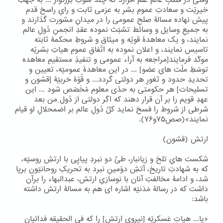
وقتی در قُطبِ عالم عَلَم افرازد که چند ملوکِ بزرگوار ... به جهتِ
خیریّت و سعادتِ عمومِ بشر به عزمی ثابت و رایِ راسخ قدم
پیش نهاده مسالۀ صلحِ عمومی را در میدانِ مشورت گذارند و
به جمیعِ وسایل و وسائط تشبّث نموده عقدِ انجمنِ دُولِ عالم
نمایند، و یک معاهدۀ قویّه و میثاق و شروطِ محکمۀ ثابته
تاسیس نمایند، و اعلان نموده به اتّفاقِ عمومِ هیاتِ بشریّه
موکّد فرمایند[مراجعه به آراء عمومی و تنفیذِ مستقیمِ معاهده
توسّطِ ملّت هایِ عضو] ... در این معاهدۀ عمومیّه، تعیین و
تحدیدِ حدود و ثغورِ هر دولتی گردد... و قُوّۀ حَربیّۀ [قشون و
تسلیحات] هر حکومتی به حدّی معلوم مُخَصّص شود ... این
عهدِ قویم را بر آن قرار دهند که اگر دولتی از دُول ِمن بعد
شرطی از شروط را فسخ نماید کلِّ دُولِ عالم بر اضمحلالِ او قیام
نمایند»(صص۷۵و۷۶).
ارتش (قشون)
شکست هایِ تلخ و زیانبار، طیِّ دو نبردِ پیاپِی با ارتشِ روسیّه،
که به شهادتِ تاریخ، آتشِ دوّمینِ نبرد به تحریکِ روحانیّون برپا
شد، و ادامۀ مخالفتِ آنان با نوسازیِ ارتش، عبدالبهاء را برآن
داشت که در رسالۀ مَدَنیّه اشاره ای هم به مسالۀ ارتش داشته
باشد:
«یا... هیاتِ عَسکریّه [نیرویِ ارتش] را که فی الحقیقه فدائیان