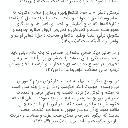
[مخالفِ] عبودیّتِ درگاهِ حضرتِ احدیّت است؟» (ص۱۲۰).
پُرسشِ دیگر: « یا خود اشتغالِ[بهره برداری] معادنِ متروکه که
اعظم وسائطِ ثروتِ دولت و ملّت است، و ایجادِ مَعامل [کارگاه‌ها
و کارخانه‌ها] که منبعِ آسایش و راحت و باعثِ غنا و توانگریِ
عمومِ ملّت است، و تحریض و تحریصِ ایجادِ صنایعِ جدیده و
تشویقِ ترقّیِ اَمتعۀ وطنیّه[کالاهایِ ساختِ داخل] مُغایرِ اوامر و
نواهیِ ربّ البریّه است؟»(ص۱۲۰).
و در جائی دیگر ضمنِ بَرشماریِ صفاتی که یک عالِمِ دینی باید
واجد باشد، یکی از آن صفات را: «تشویق بر ترقّیات عصریّه و
تحریص بر توسیعِ دوایرِ صنایع و تجارت، و ترغیبِ اتّخاذِ وسایلِ
ثروتِ اهالیِ مملکت ...[می‌داند] »(ص۴۷).
در موضعِ دیگر عبدالبهاء به قصدِ بیدار کردنِ مردمِ کشورش
می‌نویسد: «عجب‌تر آنکه حکومتِ ژوپان[ژاپن] چند سال است
که چشم و گوش باز کرده، تشبّث به وسایلِ ترقّی و تمدّناتِ
عصریّه و ترویجِ معارف و صنایعِ عمومیّه نموده ... علی العجاله
حکومتش به مقامی رسیده که... در این ایّام با دولتِ چین
مقابله نمود [و آن دولت] مجبور به مصالحه گشت... دقّت
نمایید که چگونه معارف و تمدّن سببِ عزّت و سعادت و حُریّت
و آزادیِ حکومت و ملّت می‌شود»(صص۱۳۱و۱۳۲)