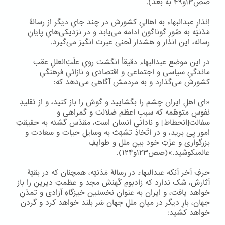
صص۱۳و۴۹ به بعد).
اِنذارِ عبدالبهاء به اهالیِ کشورش در چند جایِ دیگر از رسالۀ
مَدَنیّه به صُورِ گوناگون ادامه می‌یابد و در نزدیکی‌هایِ پایانِ
رساله، این انذار و هشدار لَحنی عبرت انگیز می‌گیرد.
در این موضع عبدالبهاء دقیقاً انگشت رویِ علّتِ‌العللِ عقب
ماندگیِ سیاسی و اجتماعی و اقتصادی و نازائیِ فرهنگیِ
کشورش می‌گذارد و به مردمش آگاهی می‌دهد که:
«ای اهلِ ایران چشم را بگشایید و گوش را باز کنید، و از تقلیدِ
نفوسِ متوهّمه که سببِ اعظم ضلالت و گمراهی و
سفالت[انحطاط] و نادانیِ انسان است، مقدّس گشته به حقیقتِ
امور پِی برید، و در اتّخاذِ تشبّث به وسایلِ حیات و سعادت و
بزرگواری و عزّتِ خود بینِ ملل و طوایفِ
عالمبکوشید.»(صص۱۲۳و۱۲۴).
حرفِ آخر آنکه عبدالبهاء در رسالۀ مَدَنیّه، همچنان که در بقیّۀ
آثارش، شک ندارد که زادبومِ کُهنش مجد و عظمتِ دیرینِ را باز
خواهد یافت، و ایران به عنوانِ نخستین خیزگاهِ آزادی و تمدّنِ
جهان، بارِ دیگر در میانِ مللِ جهان سَر بلند خواهد کرد و گردن
خواهد کشید: