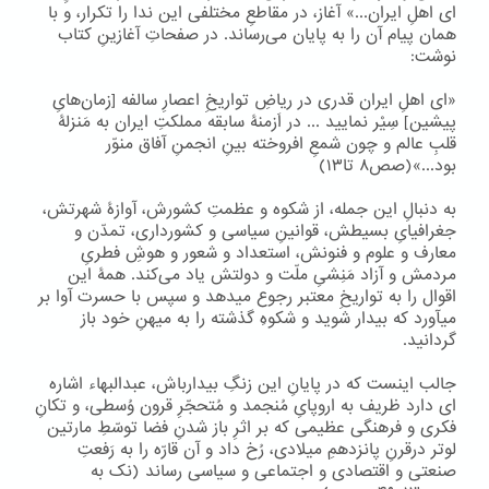
ای اهلِ ایران...» آغاز، در مقاطعِ مختلفی این ندا را تکرار، و با
همان پیام آن را به پایان می‌رساند. در صفحاتِ آغازینِ کتاب
نوشت:
«ای اهلِ ایران قدری در ریاضِ تواریخِ اعصارِ سالفه [زمان‌هایِ
پیشین] سِیْر نمایید ... در اَزمنۀ سابقه مملکتِ ایران به مَنزلۀ
قلبِ عالم و چون شمعِ افروخته بینِ انجمنِ آفاق منوّر
بود...»(صص۸ تا۱۳)
به دنبالِ این جمله، از شکوه و عظمتِ کشورش، آوازۀ شهرتش،
جغرافیایِ بسیطش، قوانینِ سیاسی و کشورداری، تمدّن و
معارف و علوم و فنونش، استعداد و شعور و هوشِ فطریِ
مردمش و آزاد مَنِشیِ ملّت و دولتش یاد می‌کند. همۀ این
اقوال را به تواریخِ معتبر رجوع میدهد و سپس با حسرت آوا بر
میآورد که بیدار شوید و شکوهِ گذشته را به میهنِ خود باز
گردانید.
جالب اینست که در پایانِ این زنگِ بیدارباش، عبدالبهاء اشاره
ای دارد ظریف به اروپایِ مُنجمد و مُتحجّرِ قرون وُسطی، و تکانِ
فکری و فرهنگی عظیمی که بر اثرِ باز شدنِ فضا توسّطِ مارتین
لوتر درقرنِ پانزدهمِ میلادی، رُخ داد و آن قارّه را به رَفعتِ
صنعتی و اقتصادی و اجتماعی و سیاسی رساند (نک به