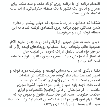
اقتصادِ برنامه ای یا برنامه ریزی کوتاه مدّت و بلند مدّت برایِ
عمران و آبادیِ یک کشور یا یک منطقۀ جغرافیائی، از اِبداعاتِ
اقتصادِ مُدرن است.
شگفتا که عبدالبهاء در رسالۀ مدنیّه، که خیلی پیشتر از مطرح
شدنِ مسائلی چون برنامه ریزیِ اقتصادی نوشته شده، به این
مساله توجّه کرده و می‌نویسد:
« و یا خود به عقلِ دوربین از قرائنِ احوالِ حالیّه، و نتایجِ افکارِ
عمومیّۀِ عالم، وقوعاتِ ازمنۀ استقبالیّه[رویدادهایِ آینده را] را که
در حیّزِ قُوّه است بالفعل ادراک نموده، در امنیّتِ حال
استقبال[آینده] بذلِ جهد و سعی نمودن منافیِ اطوارِ حکیمانه
است؟»(ص۱۹).
نکتۀ دیگری که در بابِ مسایلِ توسعه و پیشرفت موردِ توجّه و
اظهارِ نظرِ عبدالبهاء قرار گرفته، ضریبِ شتاب در اقداماتِ
اصلاحی است: « امّا حزبی [گروهی] که برآنند در اجراء
اصلاحاتِ لازمه باید صبر و تأنّی نموده شیئاً فشیئاً مجریٰ
داشت ... اگر مُرادشان از تأنّی [رعایتِ] مُقتضیات و لوازمِ
حکمتِ حکومت است، این فکر بسیار مقبول و بموقع چه که
البتّه مَهامِ امور [امورِ مهمّه] به استعجال انجام نپذیرد، بلکه عجله
سببِ فتور[سُستی] می‌گردد.»(ص۱۲۷).