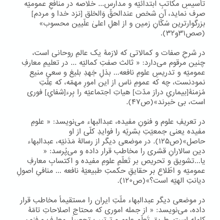
تأسیسِ مکاتبِ ابتدائیّه و مدارس... خلاصه در منافعِ عمومیّه
صرف نماید، آن شخص عندالحقِّ وَالخلق [نزد خدا و مردم]
بزرگوارترین سُکّانِ زمین و از اهلِ اعلیٰ علّیین محسوب»
(صص۳۱و۳۲).
در شرحِ صفات و کمالاتی که لازمۀ یک عالمِ روحانی است،
چنین مرقوم می‌دارد: « ثالث صفتِ کمالیّه ... در تعلیمِ معارفِ
عمومیّه و تدریسِ علومِ نافعه... بذلِ جَهدِ بلیغ و سعیِ منیع
نمودنست، چه که عمومِ ناس از این امورِ مهمّه، که عِلّتِ
مُزمنۀ[بیماریِ دراز مدّت] هیاتِ اجتماعیّه را بِرء[شفایِ] فوری
است، بی خبرند»(ص۴۷).
در تعریفِ علوم و فنونِ مفیده، عبدالبهاء می‌نویسد: « علومِ
مفیده یعنی جمعیّتِ بشریّه را فوایدِ کلّی از او
حاصل»(ص۱۲۵). در موضعی دیگر از رسالۀ مَدَنیّه، عبدالبهاء
دین سالارانِ قشری را مخاطب قرار داده و می‌پُرسد: «
یا...تشویق و تحریص بر تَعلّمِ علومِ مفیده و اکتسابِ معارفِ
عمومیّه و اطّلاع بر حقایقِ حکمتِ طبیعیّۀ نافعه ... منافیِ اصولِ
دیانتِ الهیّه است؟»(ص۱۲۰).
در موضعی دیگر عبدالبهاء ملّتِ ایران را مستقیماً مخاطب قرار
داده، می‌نویسد: « از جمله اموری که محتاجِ اصلاحاتِ تامّۀ