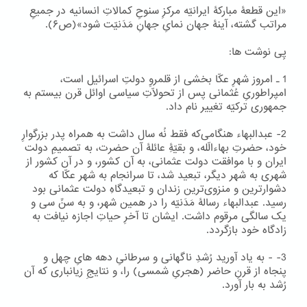
«این قطعۀ مبارکۀ ایرانیّه مرکزِ سنوحِ کمالاتِ انسانیه در جمیعِ
مراتب گشته، آینۀ جهان نمایِ جهانِ مَدَنیّت شود»(ص۶).
پِی نوشت ها:
1 ۔ امروز شهرِ عکّا بخشی از قلمروِ دولتِ اسرائیل است،
امپراطوریِ عُثمانی پس از تحولّاتِ سیاسی اوائل قرن بیستم به
جمهوری ترکیّه تغییر نام داد.
2- عبدالبهاء هنگامی‌که فقط نُه سال داشت به همراه پدر بزرگوارِ
خود، حضرتِ بهاءالّله، و بقیّۀِ عائلۀ آن حضرت، به تصمیمِ دولت
ایران و با موافقت دولت عثمانی، به آن کشور، و در آن کشور از
شهری به شهر دیگر، تبعید شد، تا سرانجام به شهر عکّا که
دشوارترین و منزوی‌ترین زندان و تبعیدگاهِ دولت عثمانی بود
رسید. عبدالبهاء رسالۀ مَدَنیّه را در همین شهر، و به سنِّ سی و
یک سالگی مرقوم داشت. ایشان تا آخرِ حیاتِ اجازه نیافت به
زادگاه خود بازگردد.
3- - به یاد آورید رُشدِ ناگهانی و سرطانیِ دهه هایِ چهل و
پنجاه از قرنِ حاضر (هجریِ شمسی) را، و نتایجِ زیانباری که آن
رُشد به بار آورد.