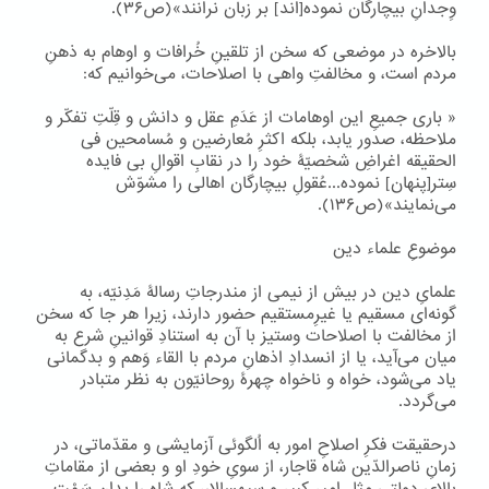
وِجدانِ بیچارگان نموده[اند] بر زبان نرانند»(ص۳۶).
بالاخره در موضعی که سخن از تلقینِ خُرافات و اوهام به ذهنِ
مردم است، و مخالفتِ واهی با اصلاحات، می‌خوانیم که:
« باری جمیعِ این اوهامات از عَدَمِ عقل و دانش و قِلّتِ تفکّر و
ملاحظه، صدور یابد، بلکه اکثرِ مُعارضین و مُسامحین فی
الحقیقه اغراضِ شخصیّۀ خود را در نقابِ اقوالِ بی فایده
سِتر[پنهان] نموده...عُقولِ بیچارگان اهالی را مشوّش
می‌نمایند»(ص۱۳۶).
موضوعِ علماء دین
علمایِ دین در بیش از نیمی‌ از مندرجاتِ رسالۀ مَدِنیّه، به
گونه‌ای مسقیم یا غیرِمستقیم حضور دارند، زیرا هر جا که سخن
از مخالفت با اصلاحات وستیز با آن به استنادِ قوانینِ شرع به
میان می‌آید، یا از انسدادِ اذهانِ مردم با القاء وَهم و بدگمانی
یاد می‌شود، خواه و ناخواه چهرۀ روحانیّون به نظر متبادر
می‌گردد.
درحقیقت فکرِ اصلاحِ امور به اُلگوئی آزمایشی و مقدّماتی، در
زمانِ ناصرالدّین شاه قاجار، از سویِ خودِ او و بعضی از مقاماتِ