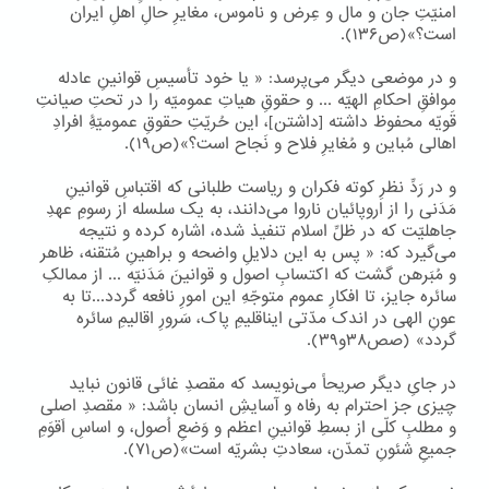
امنیّتِ جان و مال و عِرض و ناموس، مغایرِ حالِ اهلِ ایران
است؟»(ص۱۳۶).
و در موضعی دیگر می‌پرسد: « یا خود تأسیسِ قوانینِ عادله
موافقِ احکامِ الهیّه ... و حقوقِ هیاتِ عمومیّه را در تحتِ صیانتِ
قَویّه محفوظ داشته [داشتن]، این حُریّتِ حقوقِ عمومیّۀِ افرادِ
اهالی مُباین و مُغایرِ فلاح و نَجاح است؟»(ص۱۹).
و در رَدِّ نظرِ کوته فکران و ریاست طلبانی که اقتباسِ قوانینِ
مَدَنی را از اروپائیان ناروا می‌دانند، به یک سلسله از رسومِ عهدِ
جاهلیّت که در ظلِّ اسلام تنفیذ شده، اشاره کرده و نتیجه
می‌گیرد که: « پس به این دلایلِ واضحه و براهینِ مُتقنه، ظاهر
و مُبَرهن گشت که اکتسابِ اصول و قوانینَ مَدَنیّه ... از ممالکِ
سائره جایز، تا افکارِ عموم متوجّهِ این امورِ نافعه گردد...تا به
عونِ الهی در اندک مدّتی ایناقلیمِ پاک، سَرورِ اقالیمِ سائره
گردد» (صص۳۸و۳۹).
در جایِ دیگر صریحاً می‌نویسد که مقصدِ غائی قانون نباید
چیزی جز احترام به رفاه و آسایشِ انسان باشد: « مقصدِ اصلی
و مطلبِ کلّی از بسطِ قوانینِ اعظم و وَضعِ اُصول، و اساسِ اَقوَمِ
جمیعِ شئونِ تمدّن، سعادتِ بشریّه است»(ص۷۱).