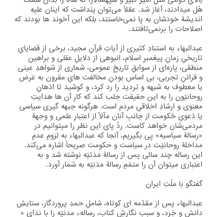
بالایِ دولتی مثلِ امیر کبیر و سپهسالار، که شاه را بدان سَمْت
هُل میدادند، آغاز شد. عقلاً می‌توان پنداشت که اینان علیهِ
اندیشۀ خودشان به پا نمی‌خاستند، بلکه این آخوند ها بودند که
اصلاحات را برنمی‌تافتند.
عبدالبهاء به استنادِ کثیری از آیاتِ قرآنِ مجید، برخی از قضایایِ
تاریخیِ زمانِ پیغمبرِ اسلام، انبوهی از دلایلِ عقلی و براهینِ
منطقی، پاره‌ای از سوابقِ تاریخِ عمومی، شماری از شواهدِ عینی
و قرائنِ تجربی، بی اساس بودنِ مخالفت هایِ مقرون به غرض
یا معطوف به شبهه و تردید را رد کرد، و کوشید تا اذهانِ
روحانیّون را به این حقیقت جلب کند که کارِ آن ها هدایتِ
معنوی و ارشادِ اخلاقیِ مردم است. هرگونه جبهه گیری سیاسی
یا دَعویِ حُکومت از جانبِ آنان مآلاً از اعتبارِ علمی‌ و وجهۀ
مردمی‌شان خواهد کاست. ردِّ پایِ این نظر را میتوانیم در
«رسالۀ سیاسیه» پِی بگیریم، آنجا که عبدالبهاء به لزومِ عدمِ
مداخلۀ روحانیّت در سیاست و حکومت صریحاً اشاره می‌کند.
این رساله چند سالی پس از رسالۀ مَدَتیّه نوشته شد و به
اعتباری میتوان آن را متمّمِ رسالۀ مَدَنیّه به شمار آورد.
گفتگو با ملّتِ ایران
عبدالبهاء پس از مقدّمه ای کوتاه، شاملِ حمدِ پروردگار، ستایشِ
دانش و خِرَد، و سبب نگارشِ کتاب، رسالهء مدنیّه را با ندایِ «