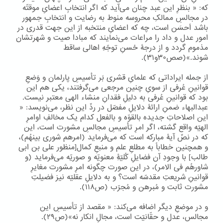
که: « بنظرِ این عبد چنان می‌آید که اگر انتخابِ اعضایِ موقتّه
در مجالسِ ممالکِ محروسه منوط به رضایت و انتخابِ جمهور
باشد اَحسَن است، چه که اعضایِ منتخبه از این جهت قدری در
امور عدل و داد را مراعات می‌نمایند که مبادا صیت و شهرتشان
مذموم گردد و از درجۀ حُسنِ توجّهِ اهالی ساقط
شوند.»(صص۳۰و۳۱).
از جمله ایراداتی که علمایِ قشری بَر تأسیسِ پارلمان و وَضعِ
قوانینِ عُرفی از سویِ چنین مرجعی می‌گرفتند، یکی هم این
بود که قوانینِ عُرفی به دلیلِ فقدانِ منشاء الهی معتبر نیست.
عبدالبهاء ضمنِ ارائۀ دلایلِ مفصّل در ردِّ این نظر، می‌نویسد: «
این اصلاحاتِ جدیده بالقوّه و بالفعل کدام یک مخالفِ اوامرِ
الهیّه واقع گشته، اگر امرِ تأسیسِ مجالسِ مشورت است، این
که در نصِّ آیۀ مبارکه است که می‌فرماید (امرهم شوری بینهُم)،
و همچنین خطاباً به مطلعِ علم و منبعِ کمال[منظور علی بن ابی
طالب] با وجودِ آن فضایلِ کُلیّۀِ معنویّه و صوریّه می‌فرماید (و
شاورهُم فی الامر)، در این صورت چگونه امرِ مشورت مغایرِ
قوانینِ شریعتِ مقدسّه است؟ و به دلایلِ عقلیّه نیز فضیلتِ
مشورت ثابت و مُبرهن و مُجرّب (ص۱۱۸).
و در موضعِ دیگر اضافه می‌کند: « مقصد از تأسیسِ این
مجالس، عدل و حقّانیّت است، مجالِ انکار نه»(ص۲۹).