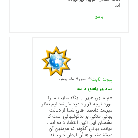
اند
پاسخ
پیوند ثابت
16 سال 8 ماه پیش
سردبیر
پاسخ داده:
هم ميهن عزيز از اينكه سايت ما را
مورد توجه قرار داديد خوشحاليم بنظر
ميرسد دانسته هاي شما از ديانت
بهائي متكي بر بدگوئيهائي است كه
دشمنان اين آئين انتشار داده اند .
ديانت بهائي آنگونه كه مومنين آن
ميشناسند و به آن ايمان دارند نه